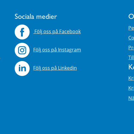
Sociala medier
O
Pe
Följ oss på Facebook
Co
Pr
Följ oss på Instagram
4
Ti
K
Följ oss på Linkedin
Kr
Kr
Nä