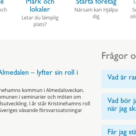
ce
Mark och
Starta företag
 och
Närsam kan Hjälpa
S
lokaler
dig
ol
Letar du lämplig
plats?
Frågor o
lmedalen – lyfter sin roll i
Vad är ra
istinehamns kommun i Almedalsveckan.
mmunen i seminarier och möten om
Vad bör j
lsutveckling. I år står Kristinehamns roll
när jag s
Sveriges växande försvarssatsningar
Får jag st