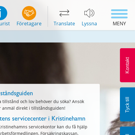
urist
Företagare
Translate
Lyssna
MENY
Kontakt
lståndsguiden
Tyck till
a tillstånd och lov behöver du söka? Ansök
r anmäl direkt i tillståndsguiden!
tens servicecenter i Kristinehamn
Kristinehamns servicekontor kan du få hjälp
Arbetsförmedlingen, Försäkringskassan,