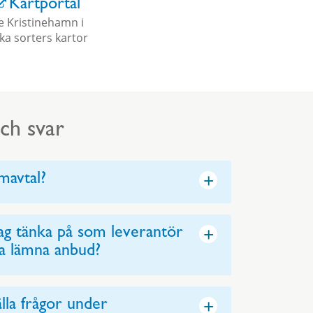
Kartportal
e Kristinehamn i
ika sorters kartor
ch svar
+
mavtal?
+
ag tänka på som leverantör
ka lämna anbud?
+
älla frågor under