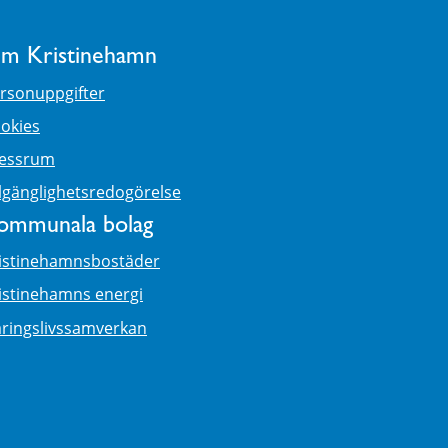
m Kristinehamn
rsonuppgifter
okies
essrum
llgänglighetsredogörelse
ommunala bolag
istinehamnsbostäder
istinehamns energi
ringslivssamverkan