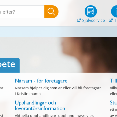
Självservice
T
bete
Närsam - för företagare
Til
är
Närsam hjälper dig som är eller vill bli företagare
Vilk
i Kristinehamn
elle
Upphandlingar och
Sta
leverantörsinformation
På 
st
Aktuella upphandlingar, upphandlingsregler,
av 