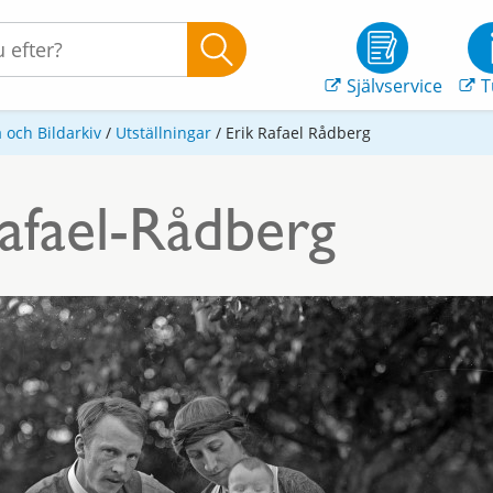
Självservice
T
 och Bildarkiv
/
Utställningar
/
Erik Rafael Rådberg
afael-Rådberg