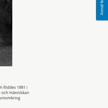
Anmäl fel
m föddes 1881 i
en och människan
runtomkring