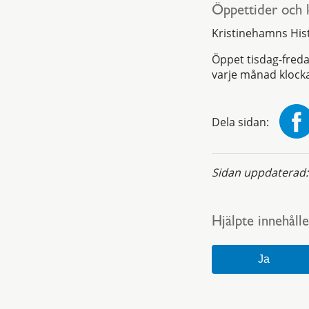
Öppettider och 
Kristinehamns His
Öppet tisdag-freda
varje månad klock
Dela sidan:
Sidan uppdaterad
Hjälpte innehålle