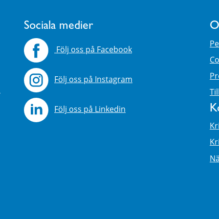
Sociala medier
O
Pe
Följ oss på Facebook
Co
Pr
Följ oss på Instagram
4
Ti
K
Följ oss på Linkedin
Kr
Kr
Nä