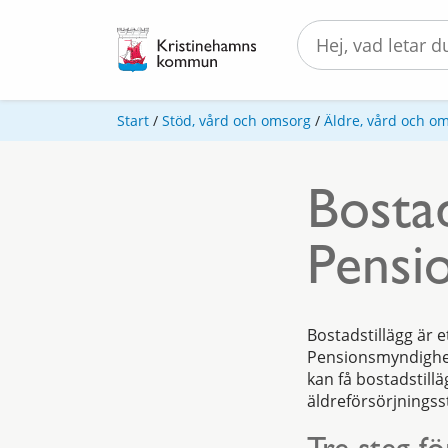
Start
/
Stöd, vård och omsorg
/
Äldre, vård och o
Bostad
Pensi
Bostadstillägg är 
Pensionsmyndighet
kan få bostadstillä
äldreförsörjningss