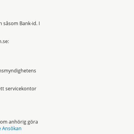
n såsom Bank-id. I
.se:
ionsmyndighetens
ett servicekontor
 som anhörig göra
e Ansökan