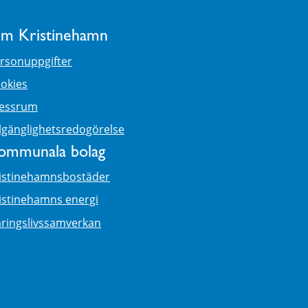
m Kristinehamn
rsonuppgifter
okies
essrum
llgänglighetsredogörelse
ommunala bolag
istinehamnsbostäder
istinehamns energi
ringslivssamverkan