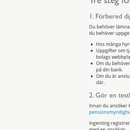
Tre steg fö
1. Förbered di
Du behöver lämna u
du behöver uppge 
Hos många hyres
Uppgifter om tj
bolags webbpla
Om du behöver u
på din bank.
Om du är anslut
där.
2. Gör en tes
Innan du ansöker k
pensionsmyndighe
Ingenting registre
med en ansökan.