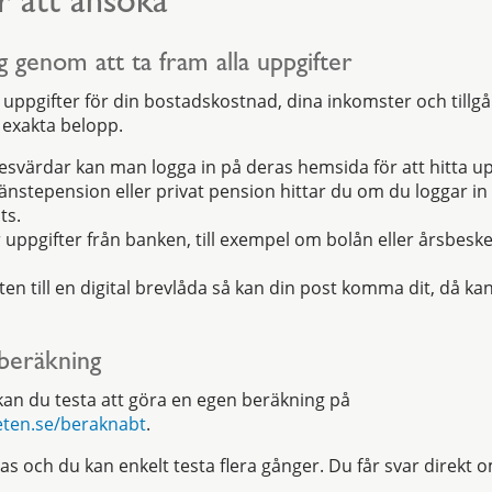
r att ansöka
g genom att ta fram alla uppgifter
ppgifter för din bostadskostnad, dina inkomster och tillgå
exakta belopp.
värdar kan man logga in på deras hemsida för att hitta up
änstepension eller privat pension hittar du om du loggar in
ts.
ppgifter från banken, till exempel om bolån eller årsbeske
en till en digital brevlåda så kan din post komma dit, då ka
tberäkning
an du testa att göra en egen beräkning på
ten.se/beraknabt
.
ras och du kan enkelt testa flera gånger. Du får svar direkt 