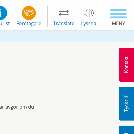
urist
Företagare
Translate
Lyssna
MENY
Kontakt
Tyck till
gar avgör om du