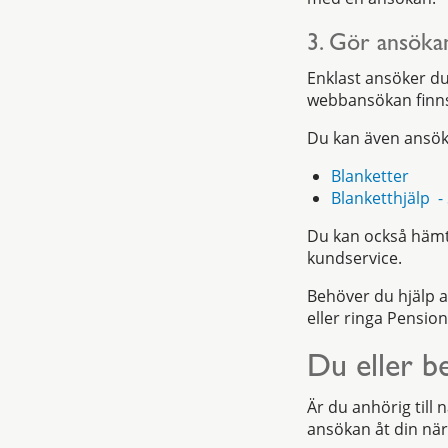
3. Gör ansöka
Enklast ansöker d
webbansökan finns f
Du kan även ansök
Blanketter
Blanketthjälp - 
Du kan också hämta
kundservice.
Behöver du hjälp a
eller ringa Pensi
Du eller b
Är du anhörig til
ansökan åt din nä