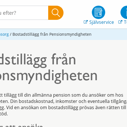
Självservice
T
msorg
/
Bostadstillägg från Pensionsmyndigheten
stillägg från
onsmyndigheten
ett tillägg till din allmänna pension som du ansöker om hos
en. Din bostadskostnad, inkomster och eventuella tillgån
gg. Vid en ansökan om bostadstillägg prövas även rätten till
töd.