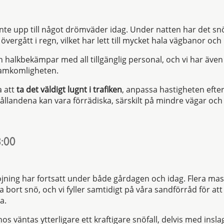
inte upp till något drömväder idag. Under natten har det sn
ergått i regn, vilket har lett till mycket hala vägbanor och 
h halkbekämpar med all tillgänglig personal, och vi har även
framkomligheten.
a att
ta det väldigt lugnt i trafiken
, anpassa hastigheten efter
ållandena kan vara förrädiska, särskilt på mindre vägar oc
:00
ning har fortsatt under både gårdagen och idag. Flera mask
öra bort snö, och vi fyller samtidigt på våra sandförråd för at
a.
nos väntas ytterligare ett kraftigare snöfall, delvis med insla