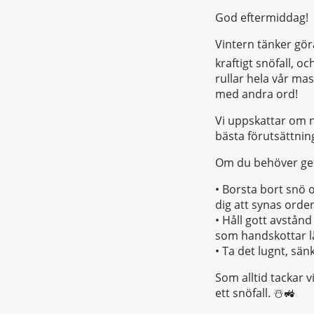
God eftermiddag!
Vintern tänker gör
kraftigt snöfall, o
rullar hela vår ma
med andra ord!
Vi uppskattar om ni
bästa förutsättning
Om du behöver ge d
• Borsta bort snö o
dig att synas orden
• Håll gott avstån
som handskottar lä
• Ta det lugnt, sä
Som alltid tackar 
ett snöfall. ☃️🚜