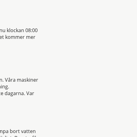
 nu klockan 08:00
m det kommer mer
n. Våra maskiner
ing.
te dagarna. Var
umpa bort vatten