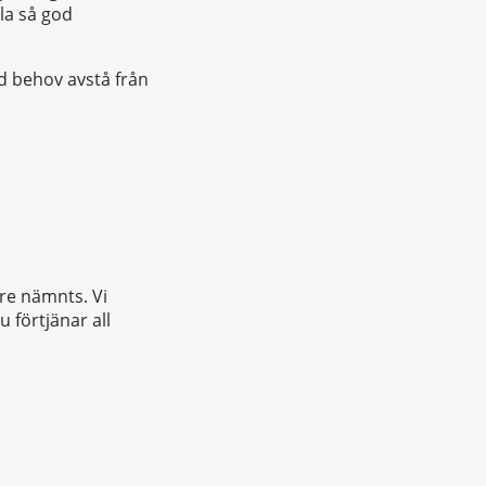
la så god
d behov avstå från
re nämnts. Vi
 förtjänar all