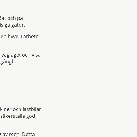
öat och på
isiga gator.
 en hyvel i arbete
 väglaget och visa
h gångbanor.
iner och lastbilar
t säkerställa god
g av regn. Detta