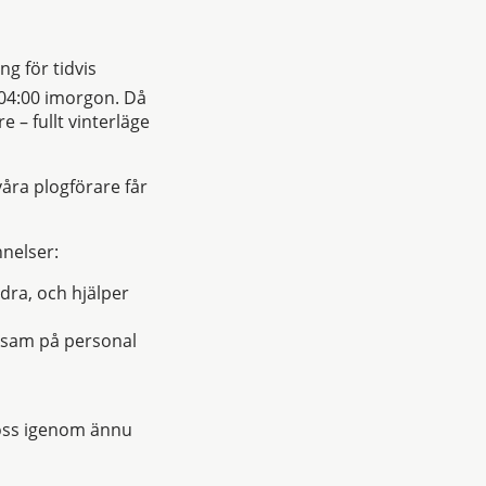
g för tidvis
. 04:00 imorgon. Då
 – fullt vinterläge
våra plogförare får
nnelser:
ndra, och hjälper
rksam på personal
i oss igenom ännu