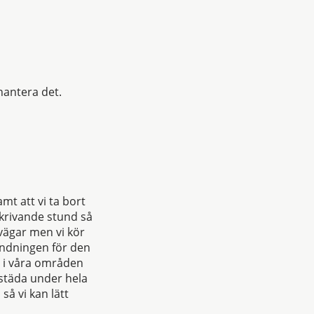
t hantera det.
mt att vi ta bort
skrivande stund så
 vägar men vi kör
andningen för den
ö i våra områden
 städa under hela
så vi kan lätt