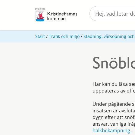
Start
/
Trafik och miljö
/
Städning, vårsopning och
Snöbl
Här kan du läsa se
uppdateras av offen
Under pågående sn
insatsen är avslut
dygn efter att snö
ansvar, vanliga fr
halkbekämpning.