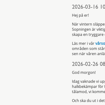
2026-03-16 10
Hej på er!
När vintern släpp
Sopningen är vikti
skapa en tryggare 
Läs mer i vår
vårs
områden som står p
sen när våren anlän
2026-02-26 08
God morgon!
Idag vaknade vi upp
halkbekämpar för fu
tålamod, vi komm
Och ska du ut i dett