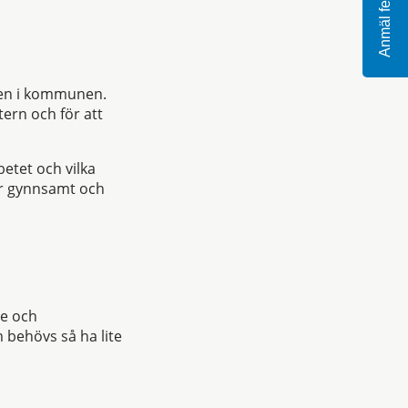
Anmäl fel
gen i kommunen.
tern och för att
etet och vilka
är gynnsamt och
te och
m behövs så ha lite