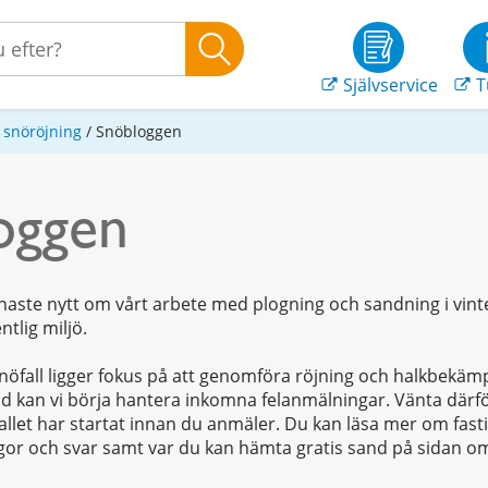
Självservice
T
 snöröjning
/
Snöbloggen
oggen
naste nytt om vårt arbete med plogning och sandning i vint
tlig miljö.
öfall ligger fokus på att genomföra röjning och halkbekäm
ad kan vi börja hantera inkomna felanmälningar. Vänta därfö
fallet har startat innan du anmäler. Du kan läsa mer om fas
ågor och svar samt var du kan hämta gratis sand på sidan 