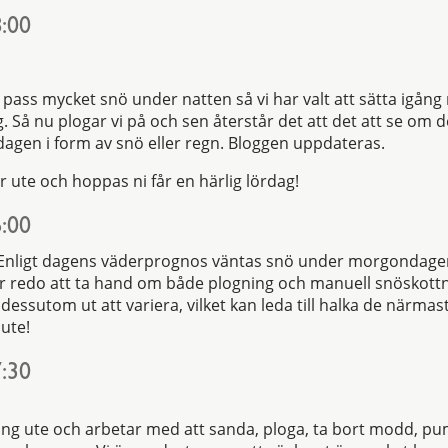
:00
pass mycket snö under natten så vi har valt att sätta igång
g. Så nu plogar vi på och sen återstår det att det att se o
agen i form av snö eller regn. Bloggen uppdateras.
är ute och hoppas ni får en härlig lördag!
:00
Enligt dagens väderprognos väntas snö under morgondage
är redo att ta hand om både plogning och manuell snöskottn
essutom ut att variera, vilket kan leda till halka de närmas
 ute!
:30
ing ute och arbetar med att sanda, ploga, ta bort modd, p