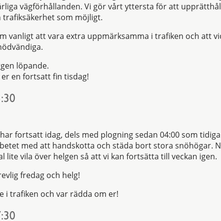
liga vägförhållanden. Vi gör vårt yttersta för att upprätthål
trafiksäkerhet som möjligt.
 vanligt att vara extra uppmärksamma i trafiken och att vi
 nödvändiga.
ggen löpande.
 er en fortsatt fin tisdag!
:30
ar fortsatt idag, dels med plogning sedan 04:00 som tidiga
rbetet med att handskotta och städa bort stora snöhögar. Nu
ite vila över helgen så att vi kan fortsätta till veckan igen.
revlig fredag och helg!
e i trafiken och var rädda om er!
:30