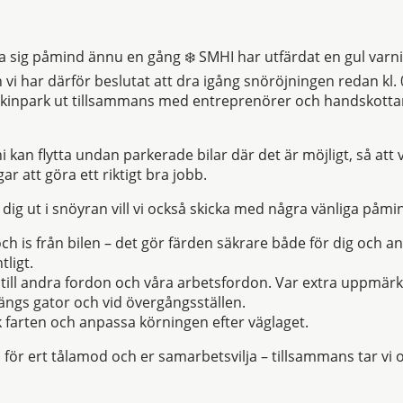
a sig påmind ännu en gång ❄️ SMHI har utfärdat en gul varnin
ch vi har därför beslutat att dra igång snöröjningen redan kl
skinpark ut tillsammans med entreprenörer och handskottare
 kan flytta undan parkerade bilar där det är möjligt, så att 
ar att göra ett riktigt bra jobb.
ig ut i snöyran vill vi också skicka med några vänliga påmi
ch is från bilen – det gör färden säkrare både för dig och a
tligt.
d till andra fordon och våra arbetsfordon. Var extra uppmä
ngs gator och vid övergångsställen.
nk farten och anpassa körningen efter väglaget.
vi för ert tålamod och er samarbetsvilja – tillsammans tar v