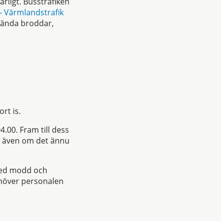
rligt. Busstrafiken
 - Värmlandstrafik
nvända broddar,
rt is.
4.00. Fram till dess
n, även om det ännu
u med modd och
ehöver personalen