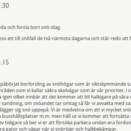
:30
täda och forsla bort snö idag.
 oss ett till snöfall de två närmsta dagarna och står redo at
.15
vi påbörjat borforsling av snöhögar som är siktskymmande sa
mråden som vi kallar säkra skolvägar som är vår prioritet. I 
 igen vilket innbär att det kommer att bli halkigare på våra
 sandning, om snöandet tar omtag så får vi avvakta med s
 lägger sig snö uppepå. Vi är medvetna om att vi mycket sn
 busshållsplatser m.m. men håll ut vi kommer att fortsätta
v tidigare så ber vi er att försöka parkera undan era fordon 
a gator och vägar när vi snöröjer och halkbekämpar.