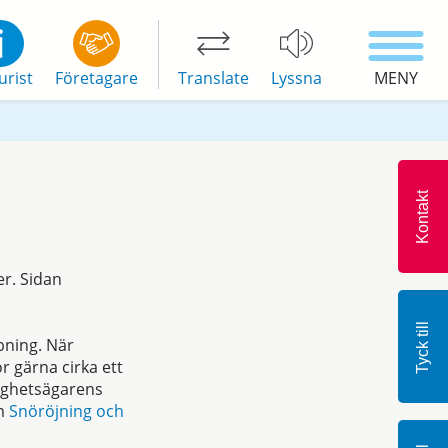
urist
Företagare
Translate
Lyssna
MENY
Kontakt
er. Sidan
Tyck till
pning. När
r gärna cirka ett
tighetsägarens
om
Snöröjning och