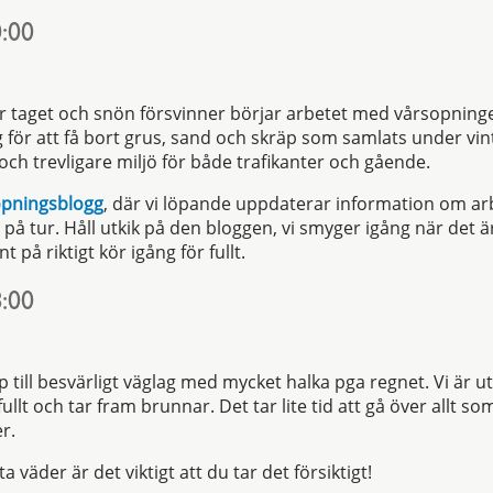
:00
er taget och snön försvinner börjar arbetet med vårsopnin
g för att få bort grus, sand och skräp som samlats under vin
och trevligare miljö för både trafikanter och gående.
opningsblogg
, där vi löpande uppdaterar information om arb
å tur. Håll utkik på den bloggen, vi smyger igång när det 
t på riktigt kör igång för fullt.
:00
 till besvärligt väglag med mycket halka pga regnet. Vi är u
llt och tar fram brunnar. Det tar lite tid att gå över allt so
er.
a väder är det viktigt att du tar det försiktigt!