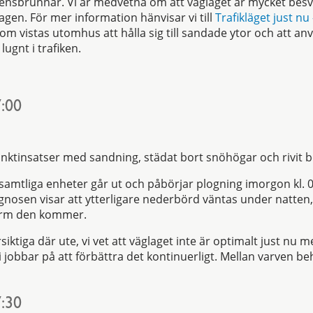
nsbrunnar. Vi är medvetna om att väglaget är mycket besvä
agen. För mer information hänvisar vi till
Trafikläget just nu
om vistas utomhus att hålla sig till sandade ytor och att a
 lugnt i trafiken.
:00
punktinsatser med sandning, städat bort snöhögar och rivit bo
 samtliga enheter går ut och påbörjar plogning imorgon kl. 0
ognosen visar att ytterligare nederbörd väntas under natte
 form den kommer.
siktiga där ute, vi vet att väglaget inte är optimalt just n
jobbar på att förbättra det kontinuerligt. Mellan varven b
:30