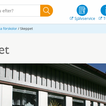
Självservice
T
a förskolor
/
Skeppet
et