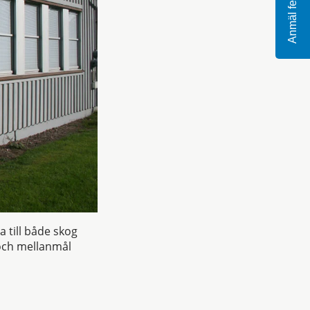
Anmäl fel
 till både skog
 och mellanmål