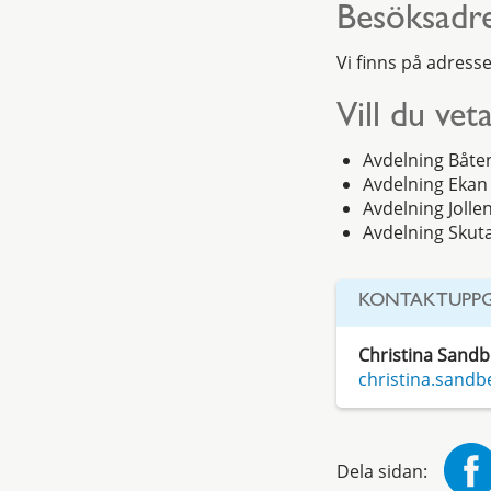
Besöksadr
Vi finns på adress
Vill du ve
Avdelning Båte
Avdelning Ekan
Avdelning Jolle
Avdelning Skut
KONTAKTUPPG
Christina Sandb
christina.sand
Dela sidan: