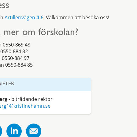
ess
en
Artillerivägen 4-6
. Välkommen att besöka oss!
ta mer om förskolan?
n 0550-869 48
 0550-884 82
n 0550-884 97
an 0550-884 85
IFTER
erg
- biträdande rektor
berg1@kristinehamn.se