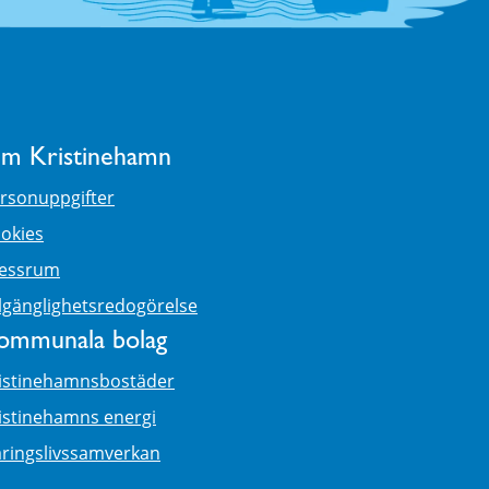
m Kristinehamn
rsonuppgifter
okies
essrum
llgänglighetsredogörelse
ommunala bolag
istinehamnsbostäder
istinehamns energi
ringslivssamverkan