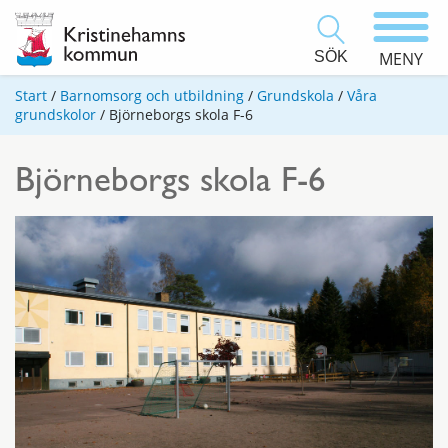
SÖK
MENY
Start
/
Barnomsorg och utbildning
/
Grundskola
/
Våra
grundskolor
/
Björneborgs skola F-6
Björneborgs skola F-6