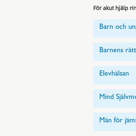
För akut hjälp r
Barn och un
Barnens rätt
Elevhälsan
Mind Självmo
Män för jäms