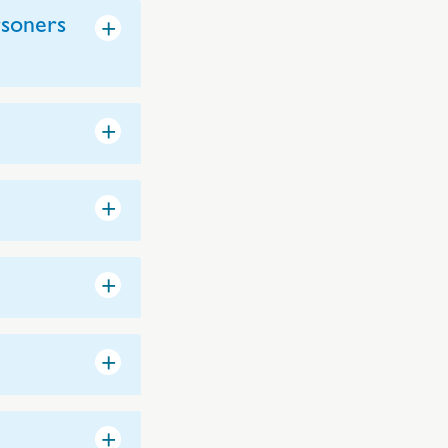
+
rsoners
+
+
+
+
+