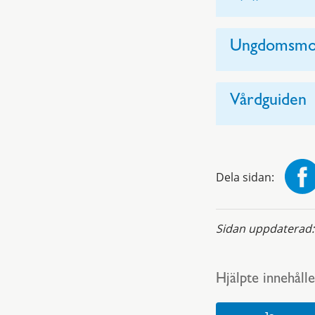
Ungdomsmot
Vårdguiden
Dela sidan:
Sidan uppdaterad
Hjälpte innehålle