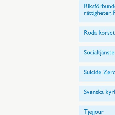
Riksförbunde
rättigheter,
Röda korset
Socialtjänst
Suicide Zer
Svenska kyr
Tjejjour