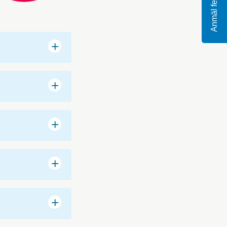
Anmäl fel
+
+
+
+
+