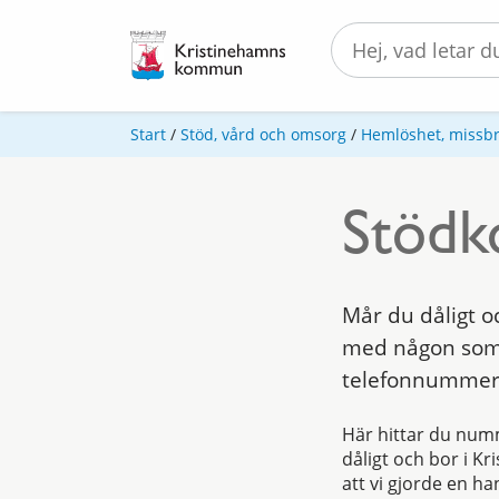
Start
/
Stöd, vård och omsorg
/
Hemlöshet, missbr
Stödko
Mår du dåligt o
med någon som k
telefonnummer 
Här hittar du num
dåligt och bor i 
att vi gjorde en h