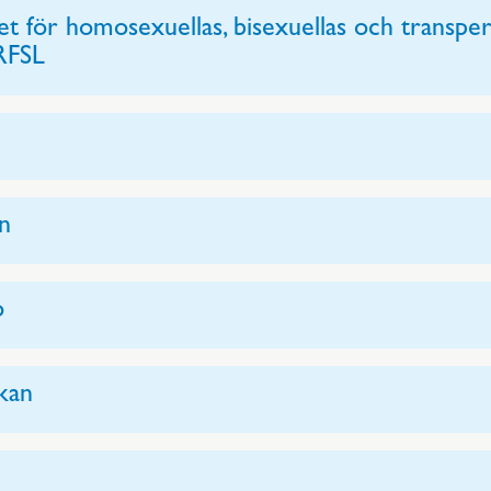
t för homosexuellas, bisexuellas och transpe
 RFSL
en
o
kan