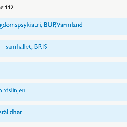
ing 112
gdomspsykiatri, BUP, Värmland
 i samhället, BRIS
rdslinjen
tälldhet