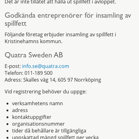
Det är inte tillåtet att hälla ut spillfett i avloppet.
Godkända entreprenörer för insamling av
spillfett
Följande företag erbjuder insamling av spillfett i
Kristinehamns kommun.
Quatra Sweden AB
E-post:
info.se@quatra.com
Telefon: 011-189 500
Adress: Skalles väg 14, 605 97 Norrköping
Vid registrering behöver du uppge:
verksamhetens namn
adress
kontaktuppgifter
organisationsnummer
tider då behållare är tillgängliga
uppskattad mängd spillfett per vecka