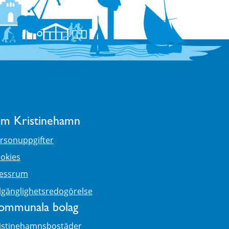
m Kristinehamn
rsonuppgifter
okies
essrum
llgänglighetsredogörelse
ommunala bolag
istinehamnsbostäder