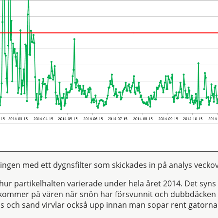
ingen med ett dygnsfilter som skickades in på analys vecko
ur partikelhalten varierade under hela året 2014. Det syns t
rekommer på våren när snön har försvunnit och dubbdäcken 
rus och sand virvlar också upp innan man sopar rent gatorna