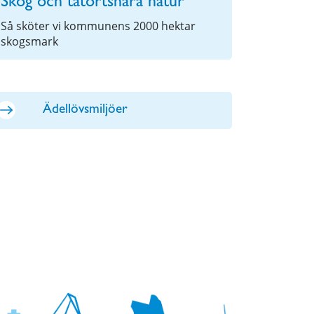
Skog och tätortsnära natur
Så sköter vi kommunens 2000 hektar
skogsmark
Ädellövsmiljöer