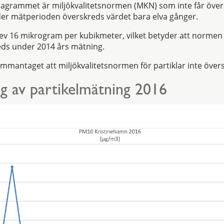
diagrammet är miljökvalitetsnormen (MKN) som inte får öve
der mätperioden överskreds värdet bara elva gånger.
ev 16 mikrogram per kubikmeter, vilket betyder att normen
reds under 2014 års mätning.
mmantaget att miljökvalitetsnormen för partiklar inte över
g av partikelmätning 2016