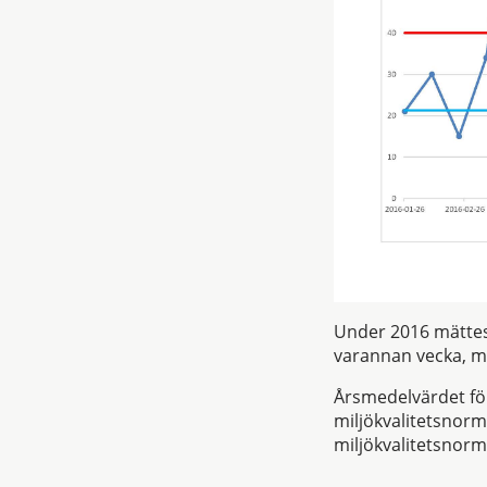
Under 2016 mättes p
varannan vecka, m
Årsmedelvärdet fö
miljökvalitetsnor
miljökvalitetsnorm