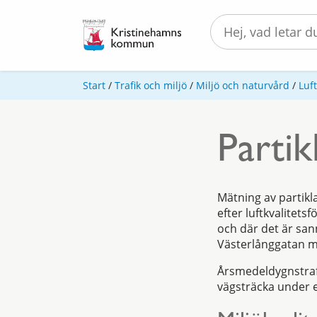
Start
/
Trafik och miljö
/
Miljö och naturvård
/
Luft
Partik
Mätning av partikl
efter luftkvalitets
och där det är san
Västerlånggatan m
Årsmedeldygnstrafi
vägsträcka under 