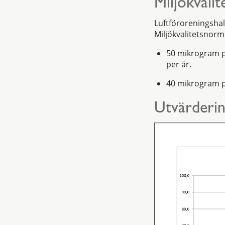
Miljökvali
Luftföroreningshalt
Miljökvalitetsnorme
50 mikrogram p
per år.
40 mikrogram p
Utvärderin