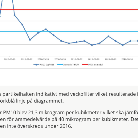
artikelhalten indikativt med veckofilter vilket resulterade i
örkblå linje på diagrammet.
r PM10 blev 21,3 mikrogram per kubikmeter vilket ska jämf
men för årsmedelvärde på 40 mikrogram per kubikmeter. Det
en inte överskreds under 2016.