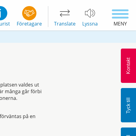
urist
Företagare
Translate
Lyssna
MENY
Kontakt
platsen valdes ut
där många går förbi
ionerna.
Tyck till
 förväntas på en