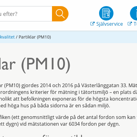
Självservice
T
kvalitet
/
Partiklar (PM10)
lar (PM10)
ar (PM10) gjordes 2014 och 2016 på Västerlånggatan 33. Mät
förordningens kriterier för mätning i tätortsmiljö – en plats 
nolikt att befolkningen exponeras för de högsta koncentrat
ed höga hus på båda sidorna är en sådan miljö.
ken (ett genomsnittligt värde på det antal fordon som kan
ett dygn) vid mätstationen var 6034 fordon per dygn.