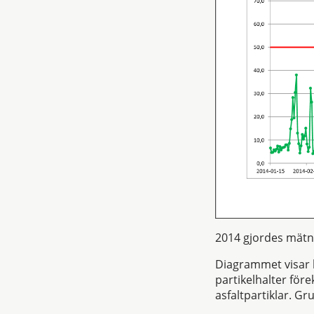
2014 gjordes mätn
Diagrammet visar h
partikelhalter fö
asfaltpartiklar. G