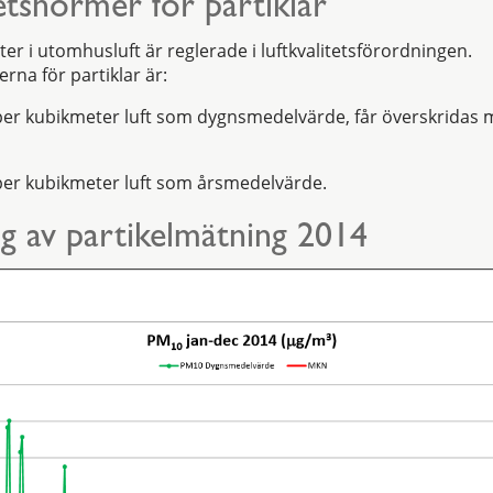
tetsnormer för partiklar
er i utomhusluft är reglerade i luftkvalitetsförordningen.
rna för partiklar är:
er kubikmeter luft som dygnsmedelvärde, får överskridas 
er kubikmeter luft som årsmedelvärde.
g av partikelmätning 2014