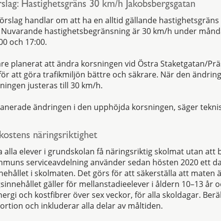
slag: Hastighetsgräns 30 km/h Jakobsbergsgatan
örslag handlar om att ha en alltid gällande hastighetsgräns
 Nuvarande hastighetsbegränsning är 30 km/h under måndag
00 och 17:00.
are planerat att ändra korsningen vid Östra Staketgatan/Präs
ör att göra trafikmiljön bättre och säkrare. När den ändri
ingen justeras till 30 km/h.
lanerade ändringen i den upphöjda korsningen, säger tekn
kostens näringsriktighet
a alla elever i grundskolan få näringsriktig skolmat utan att
muns serviceavdelning använder sedan hösten 2020 ett da
ehållet i skolmaten. Det görs för att säkerställa att maten ä
innehållet gäller för mellanstadieelever i åldern 10–13 år 
ergi och kostfibrer över sex veckor, för alla skoldagar. Ber
ortion och inkluderar alla delar av måltiden.