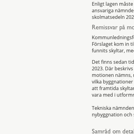
Enligt lagen måste
ansvariga nämnden
skolmatsedeln 202
Remissvar på mot
Kommunledningsför
Förslaget kom in t
funnits skyltar, 
Det finns sedan ti
2023. Där beskrivs
motionen nämns, men
vilka byggnationer
att framtida skyl
vara med i utformn
Tekniska nämnden 
nybyggnation och s
Samråd om detal