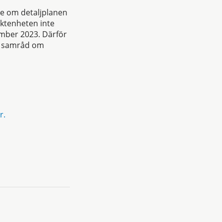
de om detaljplanen
ektenheten inte
ember 2023. Därför
om samråd om
r.