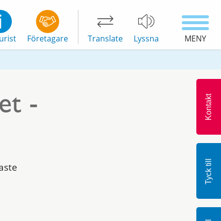
urist
Företagare
Translate
Lyssna
MENY
et -
Kontakt
Tyck till
aste