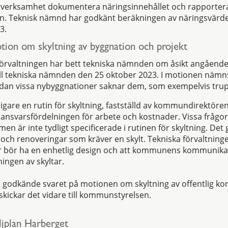
 verksamhet dokumentera näringsinnehållet och rapportera 
. Teknisk nämnd har godkänt beräkningen av näringsvärde
3.
ion om skyltning av byggnation och projekt
valtningen har bett tekniska nämnden om åsikt angående
ill tekniska nämnden den 25 oktober 2023. I motionen nämns
medan vissa nybyggnationer saknar dem, som exempelvis tru
digare en rutin för skyltning, fastställd av kommundirektöre
 ansvarsfördelningen för arbete och kostnader. Vissa frågor
 är inte tydligt specificerade i rutinen för skyltning. Det g
 och renoveringar som kräver en skylt. Tekniska förvaltnin
tar bör ha en enhetlig design och att kommunens kommunika
ingen av skyltar.
godkände svaret på motionen om skyltning av offentlig ko
kickar det vidare till kommunstyrelsen.
jplan Harberget