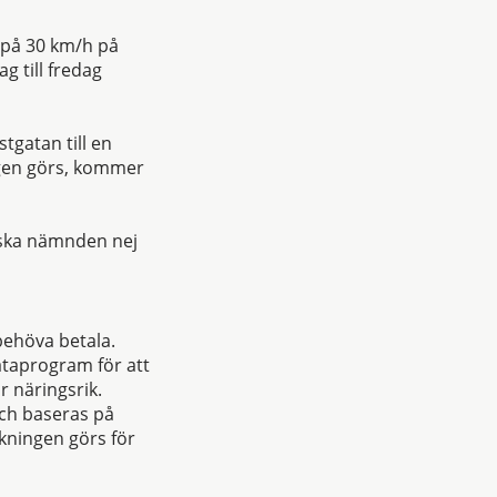
 på 30 km/h på
 till fredag
tgatan till en
ngen görs, kommer
iska nämnden nej
 behöva betala.
taprogram för att
r näringsrik.
och baseras på
äkningen görs för