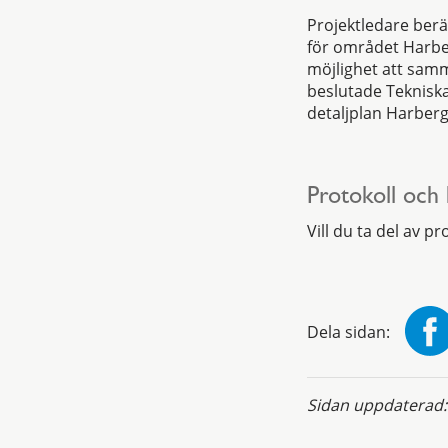
Projektledare ber
för området Harbe
möjlighet att samm
beslutade Tekniska
detaljplan Harberge
Protokoll och
Vill du ta del av p
Dela sidan:
Sidan uppdaterad