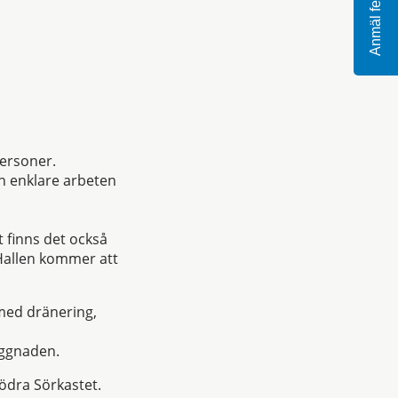
Anmäl fel
personer.
h enklare arbeten
 finns det också
 Hallen kommer att
med dränering,
yggnaden.
ödra Sörkastet.