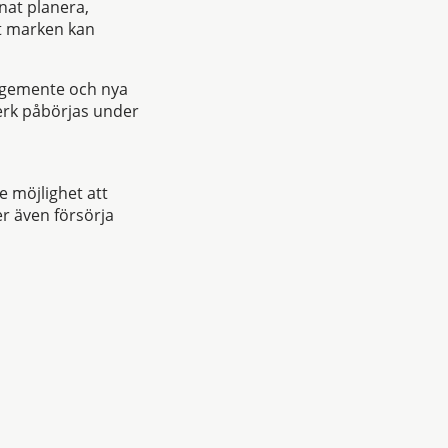
nat planera,
tt marken kan
regemente och nya
erk påbörjas under
 möjlighet att
r även försörja