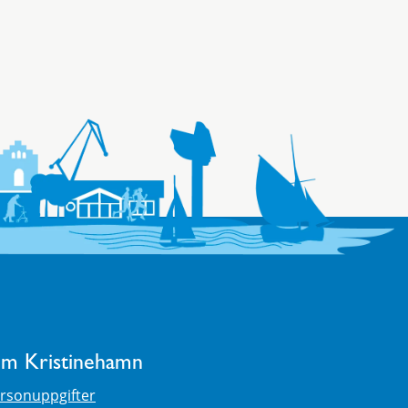
m Kristinehamn
rsonuppgifter