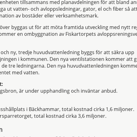
tenheten tillsammans med planavdelningen för att bland an
ga ut vatten- och avloppsledningar, gator, el och fiber så a
nation av bostäder eller verksamhetsmark.
över byggas ut för att möta framtida utveckling med nytt 
kommer en ombyggnation av Fiskartorpets avloppsreningsv
n och ny, tredje huvudvattenledning byggs för att säkra upp
jningen i kommunen. Den nya ventilstationen kommer att ge
 i de tre ledningarna. Den nya huvudvattenledningen komme
ntet med vatten.
t:
gsbron, är under upphandling och inväntar anbud.
usshållplats i Bäckhammar, total kostnad cirka 1,6 miljoner.
rsparretorget, total kostnad cirka 3,6 miljoner.
en