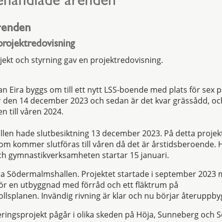
ehandlade ärenden
renden
projektredovisning
jekt och styrning gav en projektredovisning.
n Eira byggs om till ett nytt LSS-boende med plats för sex 
r den 14 december 2023 och sedan är det kvar grässådd, oc
 till våren 2024.
en hade slutbesiktning 13 december 2023. På detta projekt
om kommer slutföras till våren då det är årstidsberoende.
och gymnastikverksamheten startar 15 januari.
ra Södermalmshallen. Projektet startade i september 2023 
ör en utbyggnad med förråd och ett fläktrum på
llsplanen. Invändig rivning är klar och nu börjar återuppb
ringsprojekt pågår i olika skeden på Höja, Sunneberg och S