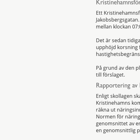
Kristinehamnsför
Ett Kristinehamnsf
Jakobsbergsgatan.
mellan klockan 07:
Det är sedan tidig
upphöjd korsning f
hastighetsbegränsn
På grund av den p
till förslaget.
Rapportering av 
Enligt skollagen sk
Kristinehamns kom
räkna ut näringsinn
Normen för närings
genomsnittet av en
en genomsnittlig p