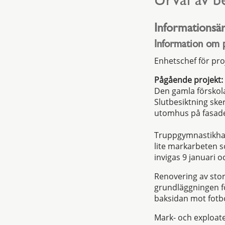
Urval av b
Informationsä
Information om 
Enhetschef för pro
Pågående projekt:
Den gamla förskola
Slutbesiktning ske
utomhus på fasaden
Truppgymnastikhall
lite markarbeten s
invigas 9 januari 
Renovering av sto
grundläggningen f
baksidan mot fotbo
Mark- och exploate