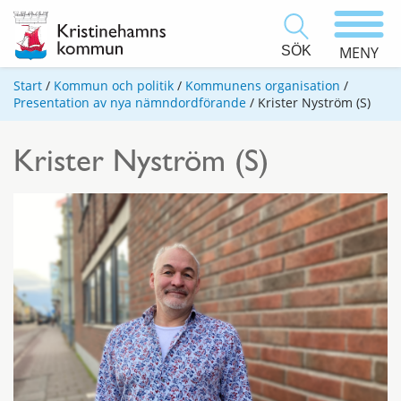
SÖK
MENY
Start
/
Kommun och politik
/
Kommunens organisation
/
Presentation av nya nämndordförande
/
Krister Nyström (S)
Krister Nyström (S)