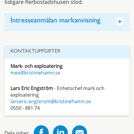
tidigare flerbostadshusen stod.
+
Intresseanmälan markanvisning
KONTAKTUPPGIFTER
Mark- och exploatering
mex@kristinehamn.se
Lars Eric Engström
- Enhetschef mark och
exploatering
larseric.engstrom@kristinehamn.se
0550 - 881 74
Dela sidan: