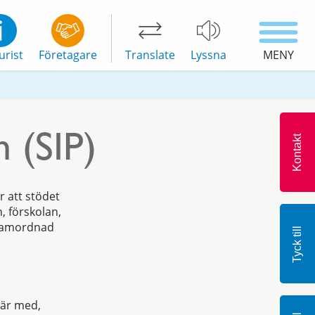
urist
Företagare
Translate
Lyssna
MENY
n (SIP)
Kontakt
r att stödet
 förskolan,
 samordnad
Tyck till
 är med,