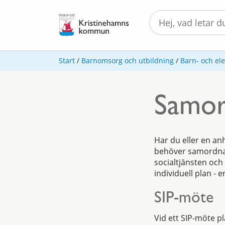
Start
/
Barnomsorg och utbildning
/
Barn- och el
Samord
Har du eller en an
behöver samordnas
socialtjänsten och
individuell plan - e
SIP-möte
Vid ett SIP-möte 