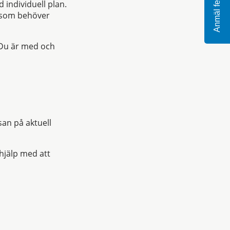
Anmäl fel
individuell plan.
t som behöver
. Du är med och
san på aktuell
 hjälp med att