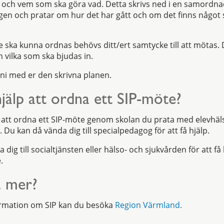
h vem som ska göra vad. Detta skrivs ned i en samordnad 
i igen och pratar om hur det har gått och om det finns någo
te ska kunna ordnas behövs ditt/ert samtycke till att mötas
 vilka som ska bjudas in.
/ni med er den skrivna planen.
hjälp att ordna ett SIP-möte?
p att ordna ett SIP-möte genom skolan du prata med elevhäl
a. Du kan då vända dig till specialpedagog för att få hjälp.
dig till socialtjänsten eller hälso- och sjukvården för att få
e.
ta mer?
formation om SIP kan du besöka
Region Värmland.