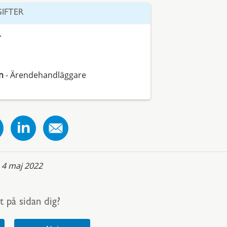
IFTER
r
n
- Ärendehandläggare
:
4 maj 2022
t på sidan dig?