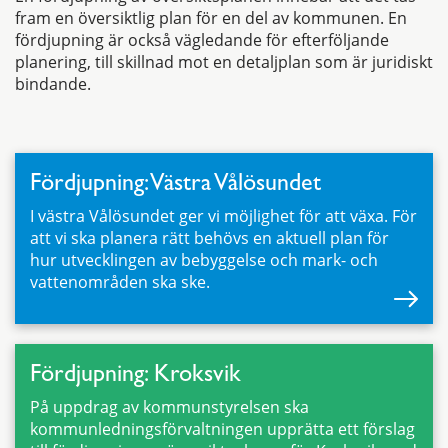
fram en översiktlig plan för en del av kommunen. En
fördjupning är också vägledande för efterföljande
planering, till skillnad mot en detaljplan som är juridiskt
bindande.
Fördjupning: Västra Vålösundet
I västra Vålösundet ger vi möjlighet för att växa. För
att vi ska planera rätt behövs en aktuell plan för
hur utvecklingen av bebyggelse och mark- och
vattenområden ska ske.
Fördjupning: Kroksvik
På uppdrag av kommunstyrelsen ska
kommunledningsförvaltningen upprätta ett förslag