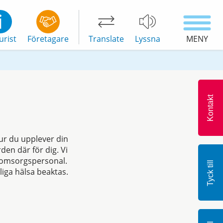
urist
Företagare
Translate
Lyssna
MENY
Kontakt
r du upplever din
den där för dig. Vi
 omsorgspersonal.
Tyck till
iga hälsa beaktas.