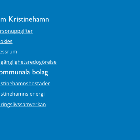
m Kristinehamn
rsonuppgifter
okies
essrum
llgänglighetsredogörelse
ommunala bolag
istinehamnsbostäder
istinehamns energi
ringslivssamverkan