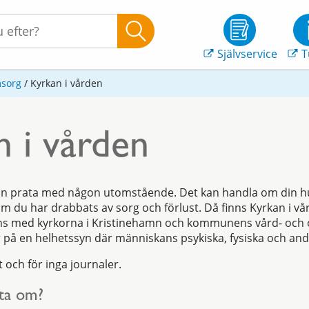
Självservice
T
msorg
/
Kyrkan i vården
n i vården
n prata med någon utomstående. Det kan handla om din hu
 om du har drabbats av sorg och förlust. Då finns Kyrkan i vår
ns med kyrkorna i Kristinehamn och kommunens vård- och
 på en helhetssyn där människans psykiska, fysiska och andl
t och för inga journaler.
ata om?