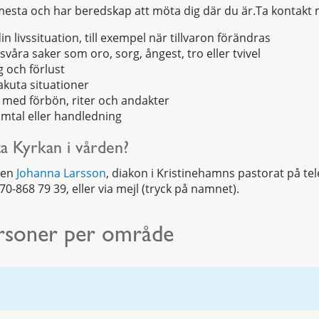
 mesta och har beredskap att möta dig där du är.Ta kontakt
n livssituation, till exempel när tillvaron förändras
svåra saker som oro, sorg, ångest, tro eller tvivel
 och förlust
akuta situationer
 med förbön, riter och andakter
mtal eller handledning
ta Kyrkan i vården?
ren
Johanna Larsson
, diakon i Kristinehamns pastorat på 
70-868 79 39, eller via mejl (tryck på namnet).
rsoner per område
n