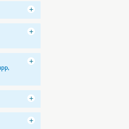
+
+
+
pp,
+
+