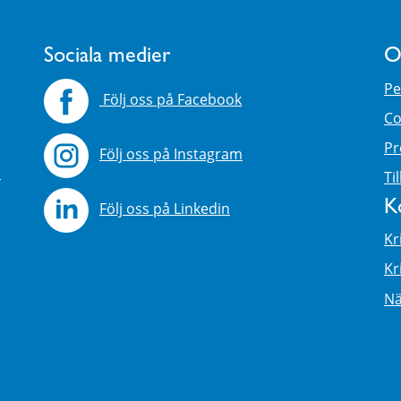
Sociala medier
O
Pe
Följ oss på Facebook
Co
Pr
Följ oss på Instagram
4
Ti
K
Följ oss på Linkedin
Kr
Kr
Nä