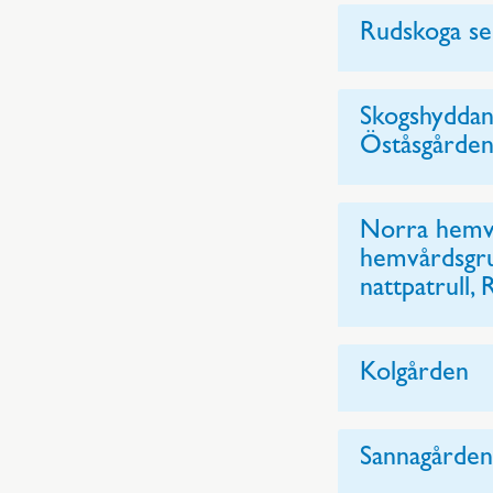
Rudskoga s
Skogshyddan
Öståsgårde
Norra hemvå
hemvårdsgru
nattpatrull,
Kolgården
Sannagården