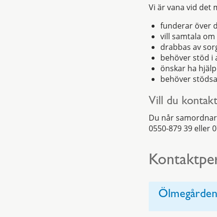
Vi är vana vid det
funderar över di
vill samtala om 
drabbas av sorg
behöver stöd i 
önskar ha hjälp
behöver stödsa
Vill du kontak
Du når samordna
0550-879 39 eller 0
Kontaktpe
Ölmegårde