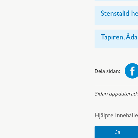
Stenstalid 
Tapiren, Åd
Dela sidan:
Sidan uppdaterad
Hjälpte innehålle