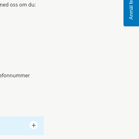
Anmäl fel
 med oss om du:
telefonnummer
+