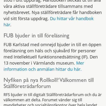
stöd i ditt uppdrag. Handboken skickas ut till alla
våra aktiva ställföreträdare tillsammans med
nyhetsbrevet. Nya ställföreträdare får handboken
vid sitt första uppdrag.
Du hittar vår handbok
här
.
FUB bjuder in till föreläsning
FUB Karlstad med omnejd bjuder in till en öppen
föreläsning om häls och sjukvård för personer
med Intellektuell funktionsnedsättning (IF). Den
13 november i Värmlands museum.
Mer
information och anmälan hittar du här.
Nyfiken på nya Rollkoll? Välkommen till
Ställföreträdarforum
RFS bjuder in till digitalt Ställföreträdarforum och du är
välkommen att delta. Forumet vänder sig till
myndigheter och socialtjänstkontor över hela landet