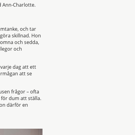
d Ann-Charlotte.
omtanke, och tar
 göra skillnad. Hon
lkomna och sedda,
ollegor och
varje dag att ett
örmågan att se
usen frågor – ofta
ör dum att ställa.
hon därför en