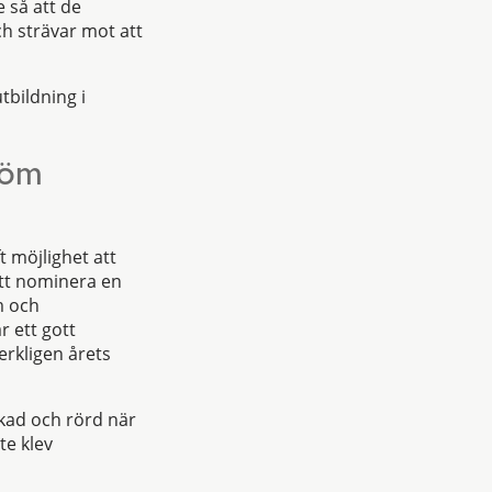
 så att de
och strävar mot att
tbildning i
röm
 möjlighet att
att nominera en
m och
r ett gott
erkligen årets
kad och rörd när
te klev