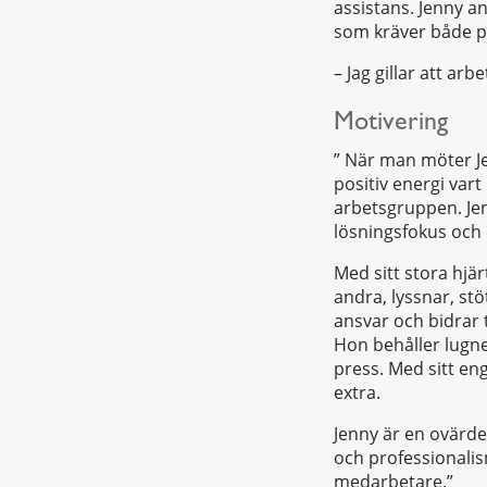
assistans. Jenny a
som kräver både pl
– Jag gillar att ar
Motivering
” När man möter J
positiv energi vart
arbetsgruppen. Jen
lösningsfokus oc
Med sitt stora hjä
andra, lyssnar, st
ansvar och bidrar t
Hon behåller lugne
press. Med sitt eng
extra.
Jenny är en ovärde
och professionalism
medarbetare.”