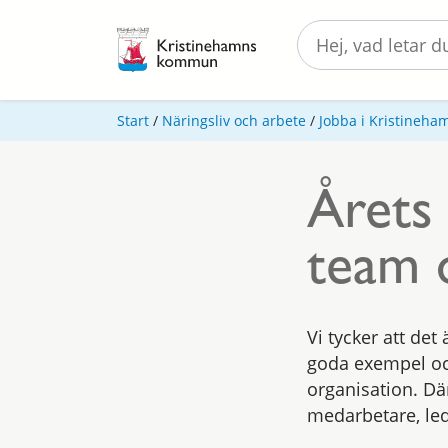
Start
/
Näringsliv och arbete
/
Jobba i Kristineh
Årets 
team 
Vi tycker att det 
goda exempel oc
organisation. Dä
medarbetare, le