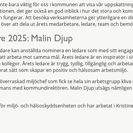
nte bara viktig för oss i kommunen att visa vår uppskattnin
tionen, det ger också en god inblick i hur det stora och ko
fungerar. Att besöka verksamheterna ger ytterligare en d
e över att dela ut årets medarbetare, ledare, team och bemö
re 2025: Malin Djup
 ledare kan anställda nominera en ledare som med sitt eng
tt arbeta mot samma mål. Årets ledare är en inspiratör i sit
 kollegor. Årets ledare är trygg, tydlig, tillgänglig och arbetar
rat sätt som skapar en positiv och hälsosam arbetsmiljö.
överraskad miljöchef som fick se hela sin arbetsgrupp kliv
mmans med kommundirektören. Malin Djup utsågs nämligen ti
f för miljö- och hälsoskyddsenheten och har arbetat i Kris