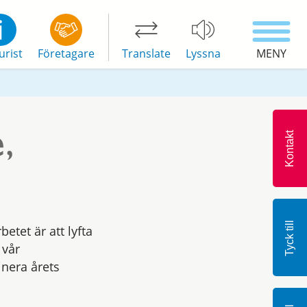
urist
Företagare
Translate
Lyssna
MENY
,
Kontakt
Tyck till
betet är att lyfta
 vår
inera årets