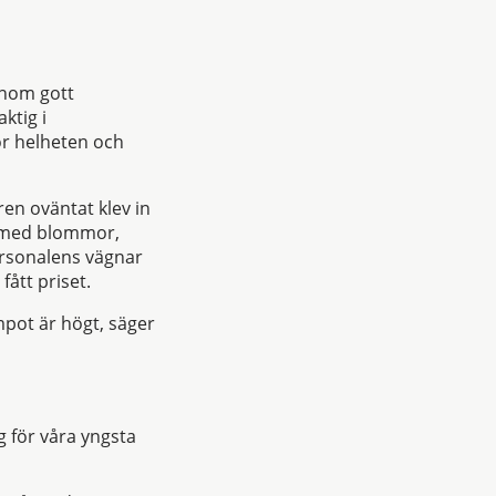
enom gott
ktig i
ör helheten och
en oväntat klev in
, med blommor,
ersonalens vägnar
fått priset.
empot är högt, säger
g för våra yngsta