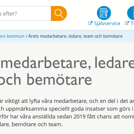
Självservice
T
amns kommun
/
Årets medarbetare, ledare, team och bemötare
medarbetare, ledare
och bemötare
är viktigt att lyfta våra medarbetare, och en del i det ar
h uppmärksamma speciellt goda insatser som görs i
rför har våra anställda sedan 2019 fått chans att nom
dare, bemötare och team.