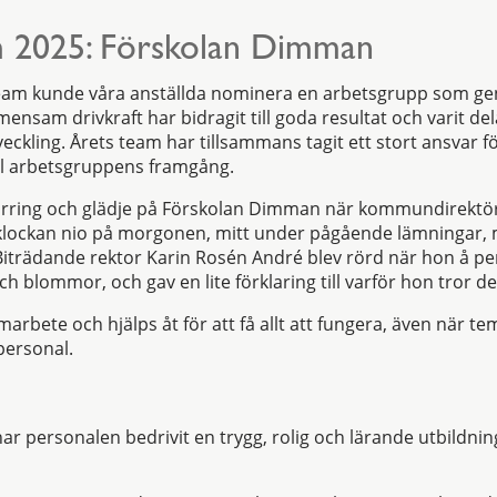
m 2025: Förskolan Dimman
 team kunde våra anställda nominera en arbetsgrupp som g
nsam drivkraft har bidragit till goda resultat och varit dela
ckling. Årets team har tillsammans tagit ett stort ansvar f
ll arbetsgruppens framgång.
virring och glädje på Förskolan Dimman när kommundirektör
re klockan nio på morgonen, mitt under pågående lämningar
Biträdande rektor Karin Rosén André blev rörd när hon å p
 blommor, och gav en lite förklaring till varför hon tror de 
amarbete och hjälps åt för att få allt att fungera, även när t
personal.
r personalen bedrivit en trygg, rolig och lärande utbildnin