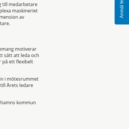
Anmäl fel
g till medarbetare
mplexa maskineriet
imension av
tare.
agemang motiverar
t sätt att leda och
 på ett flexibelt
a in i mötesrummet
ll Årets ledare
tinehamns kommun