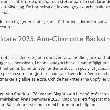
nen i centrum, de utmanar och stöttar barnen i sitt lärande
bli sitt bästa jag. De har också ett lekpedagogiskt arbetssätt 
s mål.
er och bygger en stabil grund för barnen i deras fortsatta u
mmun.”
ötare 2025: Ann-Charlotte Bäckst
n
mötare är den kategorin där även våra medborgare har haft
ngar via hemsidan. I denna kategori har alla haft möjlighet 
stinehamns kommun som under året varit speciellt hjälpsa
n person som har gjort skillnad i vardagen för någon och ha
rker sig alldeles extra. Och de här kriterierna uppfyller v
nten Ann-Charlotte Bäckström Magnusson blev både överras
tmärkelsen Årets bemötare 2025. Mitt under ett fingerat mö
nn-Sofie Vennerstrand in med blommor och diplom.