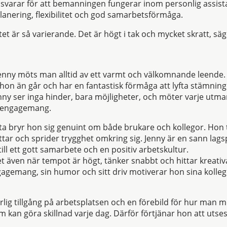
nsvarar för att bemanningen fungerar inom personlig assista
anering, flexibilitet och god samarbetsförmåga.
betet är så varierande. Det är högt i tak och mycket skratt, sä
enny möts man alltid av ett varmt och välkomnande leende.
 hon än går och har en fantastisk förmåga att lyfta stämning
ny ser inga hinder, bara möjligheter, och möter varje utm
h engagemang.
rta bryr hon sig genuint om både brukare och kollegor. Hon ta
öttar och sprider trygghet omkring sig. Jenny är en sann lag
ill ett gott samarbete och en positiv arbetskultur.
t även när tempot är högt, tänker snabbt och hittar kreati
agemang, sin humor och sitt driv motiverar hon sina kollegor
rlig tillgång på arbetsplatsen och en förebild för hur man 
 kan göra skillnad varje dag. Därför förtjänar hon att utses 