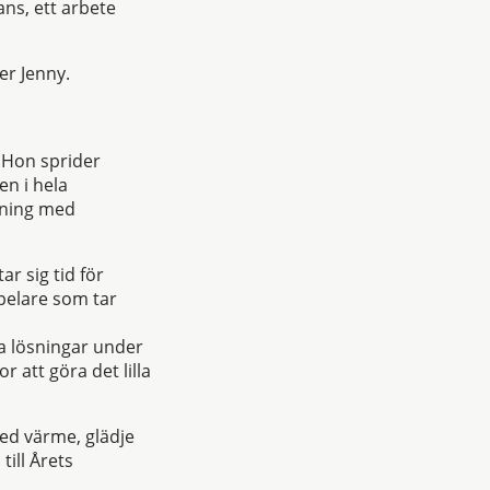
ns, ett arbete
ger Jenny.
 Hon sprider
en i hela
aning med
r sig tid för
spelare som tar
va lösningar under
 att göra det lilla
med värme, glädje
till Årets