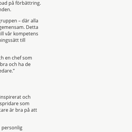
pad på förbättring.
enden.
gruppen – där alla
r gemensam. Detta
till vår kompetens
ingssätt till
ch en chef som
 bra och ha de
edare.”
inspirerat och
espridare som
are är bra på att
 personlig