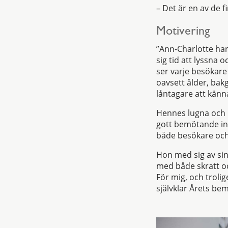
– Det är en av de 
Motivering
”Ann-Charlotte har
sig tid att lyssna 
ser varje besökare
oavsett ålder, bakg
låntagare att känn
Hennes lugna och po
gott bemötande in
både besökare och
Hon med sig av sin
med både skratt oc
För mig, och troli
självklar Årets b