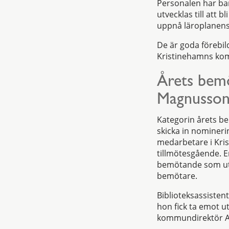
Personalen har bar
utvecklas till att 
uppnå läroplanen
De är goda förebild
Kristinehamns ko
Årets bem
Magnusso
Kategorin årets be
skicka in nomineri
medarbetare i Kri
tillmötesgående. E
bemötande som utmä
bemötare.
Biblioteksassiste
hon fick ta emot u
kommundirektör A