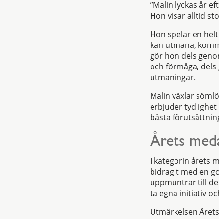
”Malin lyckas år e
Hon visar alltid s
Hon spelar en helt 
kan utmana, komma 
gör hon dels genom
och förmåga, dels g
utmaningar.
Malin växlar söml
erbjuder tydlighet
bästa förutsättning
Årets meda
I kategorin årets 
bidragit med en go
uppmuntrar till de
ta egna initiativ o
Utmärkelsen Årets 