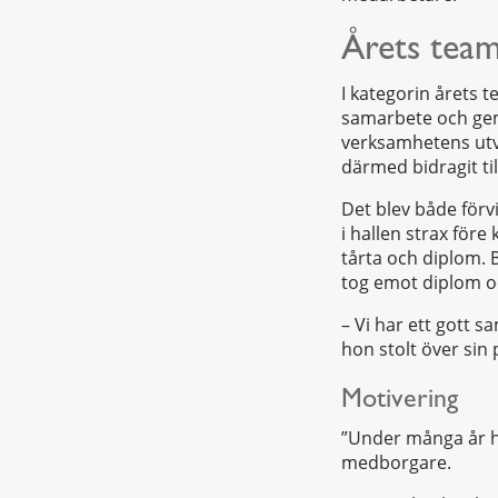
Årets tea
I kategorin årets
samarbete och geme
verksamhetens utve
därmed bidragit ti
Det blev både för
i hallen strax fö
tårta och diplom. 
tog emot diplom och
– Vi har ett gott s
hon stolt över sin 
Motivering
”Under många år ha
medborgare.