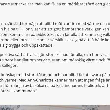
finaste utmärkelser man kan få, sa en märkbart rörd och gla
 en särskild förmåga att alltid möta andra med värme och 
och hjälpa till. Hon visar att ett gott bemötande verkligen kan
 som kommer in på biblioteket och får alla att känna sig vä
rund eller intresse. Hon är särskilt skicklig på att få både k
a sig trygga och uppskattade.
sitiva sätt att vara gör stor skillnad för alla, och hon visar 
te bara handlar om service, utan om mänsklig värme och f
 kollegor.
 kunskap med stort tålamod och har alltid tid att svara på t
h värme. Med Ann-Charlotte känner man att ingen fråga är f
gen för många av besökarna på Kristinehamns bibliotek, är 
emötare i kommunen.”