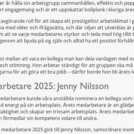
fter år hålla sin arbetsgrupp sammanhållen, effektiv och pep
tort engagemang och är ett uppskattat bollplank i kluriga är
avgörande roll för att skapa ett prestigelöst arbetsklimat i 
med idéer och ifrågasätta, och där viljan att utvecklas ä
 att se varje medarbetares styrkor och leda med hög tillit 
enom att bjuda på sig själv och alltid ha ett positivt förhålln
öst mellan att vara en kollega man kan dela vardagen med o
 och stöttning. Hon arbetar ständigt för att gruppen ska må
arna för att göra ett bra jobb – därför borde hon bli årets l
rbetare 2025: Jenny Nilsson
medarbetare kunde våra anställda nominera en kollega som 
d energi på sin arbetsplats. Årets medarbetare är en glädj
laktighet och skapar en trivsam arbetsplats. Årets medarbet
ch förmedlar sin kompetens vidare till andra.
medarbetare 2025 gick till Jenny Nilsson, samordnare inom