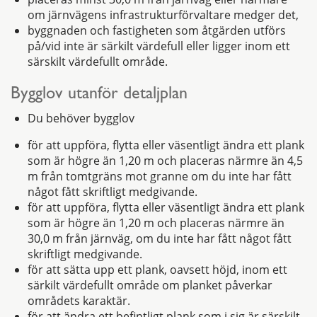
om järnvägens infrastrukturförvaltare medger det,
byggnaden och fastigheten som åtgärden utförs
på/vid inte är särkilt värdefull eller ligger inom ett
särskilt värdefullt område.
Bygglov utanför detaljplan
Du behöver bygglov
för att uppföra, flytta eller väsentligt ändra ett plank
som är högre än 1,20 m och placeras närmre än 4,5
m från tomtgräns mot granne om du inte har fått
något fått skriftligt medgivande.
för att uppföra, flytta eller väsentligt ändra ett plank
som är högre än 1,20 m och placeras närmre än
30,0 m från järnväg, om du inte har fått något fått
skriftligt medgivande.
för att sätta upp ett plank, oavsett höjd, inom ett
särkilt värdefullt område om planket påverkar
områdets karaktär.
för att ändra ett befintligt plank som i sig är särskilt