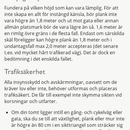
Fundera på vilken höjd som kan vara lämplig. För att
inte skapa en allt för instängd känsla, bör plank inte
vara högre än 1,8 meter och ut mot gata eller annan
allmän platsmark bör de vara lägre än så. 1,6 meter är
en rimlig övre gräns i de flesta fall. Endast om särskilda
skäl föreligger kan högre plank än 1,8 meter och i
undantagsfall max 2,0 meter accepteras (det senare
t.ex. vid mycket hårt trafikerad väg). Det är dock en
bedömning i det enskilda fallet.
Trafiksäkerhet
Alla insynsskydd och avskärmningar, oavsett om de
kräver lov eller inte, behöver utformas och placeras
trafiksäkert. De får till exempel inte skymma sikten vid
korsningar och utfarter.
Om din tomt ligger intill en gång- och cykelväg eller
gata, ska du se till att växtlighet, plank eller mur inte
är högre än 80 cm i en sikttriangel som sträcker sig