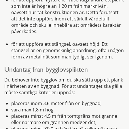
som inte är högre än 1,20 m från marknivån,
oavsett hur tät konstruktionen är. Detta förutsatt
att det inte uppförs inom ett särkilt värdefullt
område och skulle innebära att områdets karaktär
påverkades.
för att uppföra ett stängsel, oavsett höjd. Ett
stängsel är en genomskinlig anordning, ofta i någon
form av metallnät som man tydligt ser igenom.
Undantag från bygglovsplikten
Du behöver inte bygglov om du ska sätta upp ett plank
i närheten av en byggnad. För att undantaget ska gälla
måste samtliga kriterier uppnås:
placeras inom 3,6 meter från en byggnad,
vara max 1,8 m hög,
placeras minst 4,5 m från tomtgräns mot granne
eller närmare om grannen medger det,
placeras minst 30,0 m från järnväg eller närmare