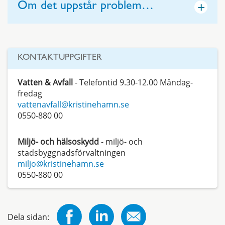
+
Om det uppstår problem…
KONTAKTUPPGIFTER
Vatten & Avfall
- Telefontid 9.30-12.00 Måndag-
fredag
vattenavfall@kristinehamn.se
0550-880 00
Miljö- och hälsoskydd
- miljö- och
stadsbyggnadsförvaltningen
miljo@kristinehamn.se
0550-880 00
Dela sidan: