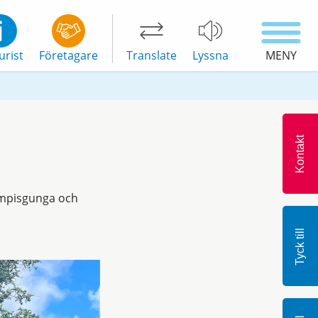
urist
Företagare
Translate
Lyssna
MENY
Kontakt
kompisgunga och
Tyck till