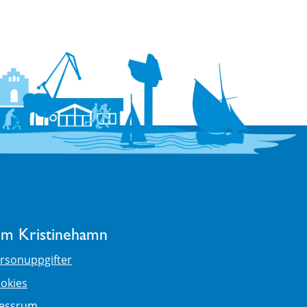
m Kristinehamn
rsonuppgifter
okies
essrum