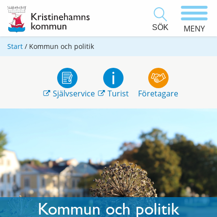
SÖK
MENY
Start
/
Kommun och politik
Självservice
Turist
Företagare
Kommun och politik