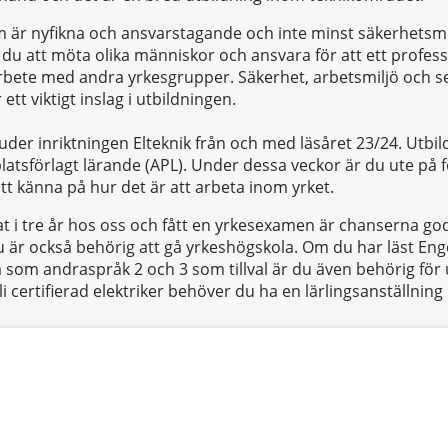
som är nyfikna och ansvarstagande och inte minst säkerhetsm
du att möta olika människor och ansvara för att ett profess
arbete med andra yrkesgrupper. Säkerhet, arbetsmiljö och 
ett viktigt inslag i utbildningen.
der inriktningen Elteknik från och med läsåret 23/24. Utbil
latsförlagt lärande (APL). Under dessa veckor är du ute på 
ätt känna på hur det är att arbeta inom yrket.
t i tre år hos oss och fått en yrkesexamen är chanserna goda
u är också behörig att gå yrkeshögskola. Om du har läst Eng
a som andraspråk 2 och 3 som tillval är du även behörig för 
li certifierad elektriker behöver du ha en lärlingsanställnin