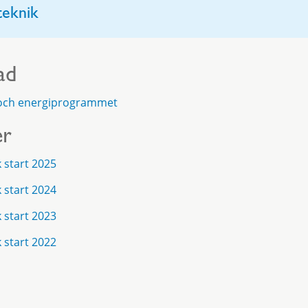
lteknik
ad
 och energiprogrammet
er
 start 2025
 start 2024
 start 2023
 start 2022