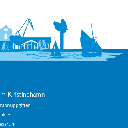
m Kristinehamn
rsonuppgifter
okies
essrum