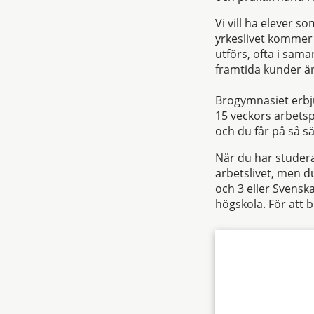
Vi vill ha elever 
yrkeslivet kommer 
utförs, ofta i sam
framtida kunder är 
Brogymnasiet erbju
15 veckors arbetsp
och du får på så s
När du har studera
arbetslivet, men d
och 3 eller Svensk
högskola. För att b