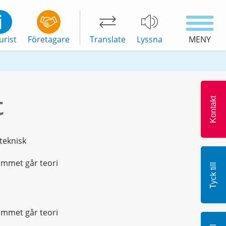
urist
Företagare
Translate
Lyssna
MENY
t
Kontakt
teknisk
ammet går teori
Tyck till
ammet går teori