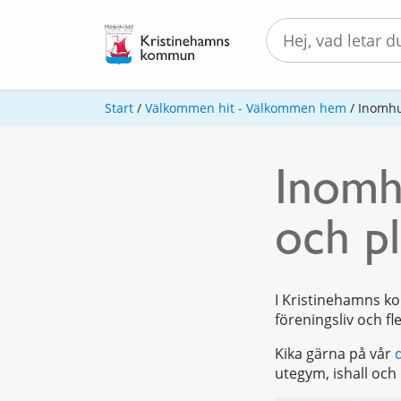
Start
/
Välkommen hit - Välkommen hem
/
Inomhus
Inomhu
och p
I Kristinehamns kom
föreningsliv och fl
Kika gärna på vår
d
utegym, ishall oc