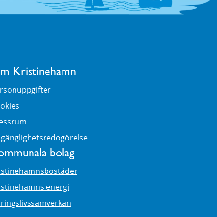
m Kristinehamn
rsonuppgifter
okies
essrum
llgänglighetsredogörelse
ommunala bolag
istinehamnsbostäder
istinehamns energi
ringslivssamverkan