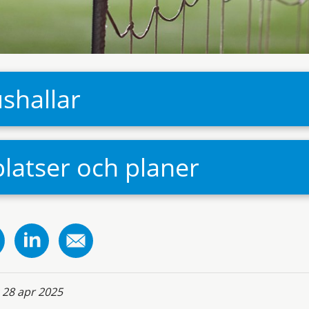
shallar
platser och planer
:
28 apr 2025