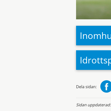
Inomhu
Idrotts
Dela sidan:
Sidan uppdaterad