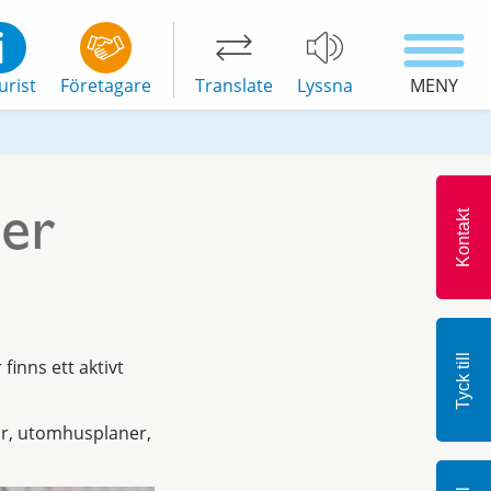
urist
Företagare
Translate
Lyssna
MENY
ser
Kontakt
Tyck till
finns ett aktivt
lar, utomhusplaner,