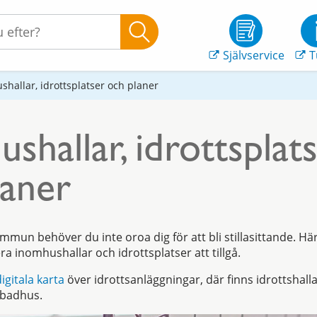
Självservice
T
hallar, idrottsplatser och planer
shallar, idrottsplat
laner
mun behöver du inte oroa dig för att bli stillasittande. Här 
era inomhushallar och idrottsplatser att tillgå.
igitala karta
över idrottsanläggningar, där finns idrottshal
h badhus.