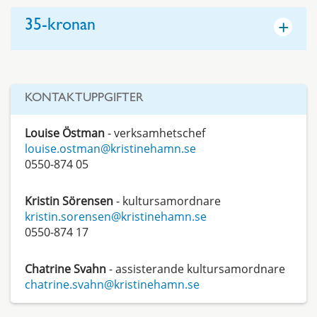
+
35-kronan
KONTAKTUPPGIFTER
Louise Östman
- verksamhetschef
louise.ostman@kristinehamn.se
0550-874 05
Kristin Sörensen
- kultursamordnare
kristin.sorensen@kristinehamn.se
0550-874 17
Chatrine Svahn
- assisterande kultursamordnare
chatrine.svahn@kristinehamn.se