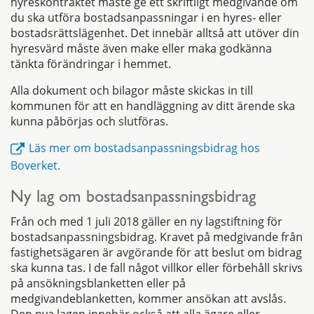
hyreskontraktet måste ge ett skriftligt medgivande om
du ska utföra bostadsanpassningar i en hyres- eller
bostadsrättslägenhet. Det innebär alltså att utöver din
hyresvärd måste även make eller maka godkänna
tänkta förändringar i hemmet.
Alla dokument och bilagor måste skickas in till
kommunen för att en handläggning av ditt ärende ska
kunna påbörjas och slutföras.
Läs mer om bostadsanpassningsbidrag hos
Boverket.
Ny lag om bostadsanpassningsbidrag
Från och med 1 juli 2018 gäller en ny lagstiftning för
bostadsanpassningsbidrag. Kravet på medgivande från
fastighetsägaren är avgörande för att beslut om bidrag
ska kunna tas. I de fall något villkor eller förbehåll skrivs
på ansökningsblanketten eller på
medgivandeblanketten, kommer ansökan att avslås.
Den nya lagen innebär också att alla ägare eller