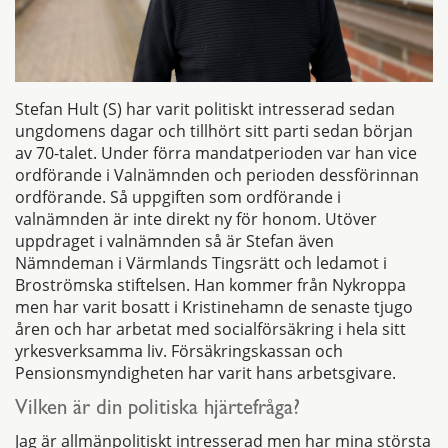
Stefan Hult (S) har varit politiskt intresserad sedan
ungdomens dagar och tillhört sitt parti sedan början
av 70-talet. Under förra mandatperioden var han vice
ordförande i Valnämnden och perioden dessförinnan
ordförande. Så uppgiften som ordförande i
valnämnden är inte direkt ny för honom. Utöver
uppdraget i valnämnden så är Stefan även
Nämndeman i Värmlands Tingsrätt och ledamot i
Broströmska stiftelsen. Han kommer från Nykroppa
men har varit bosatt i Kristinehamn de senaste tjugo
åren och har arbetat med socialförsäkring i hela sitt
yrkesverksamma liv. Försäkringskassan och
Pensionsmyndigheten har varit hans arbetsgivare.
Vilken är din politiska hjärtefråga?
Jag är allmänpolitiskt intresserad men har mina största