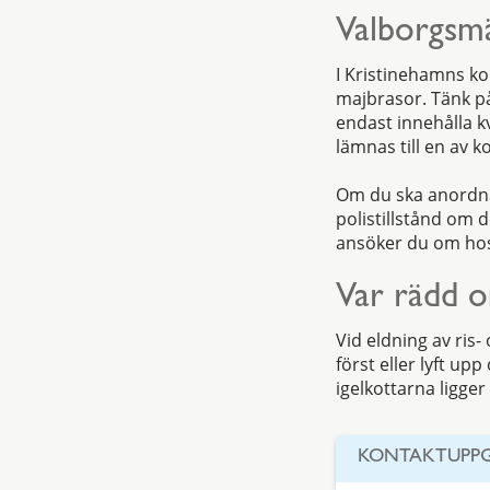
Valborgsmä
I Kristinehamns kom
majbrasor. Tänk på
endast innehålla kv
lämnas till en av 
Om du ska anordna
polistillstånd om d
ansöker du om hos
Var rädd o
Vid eldning av ris-
först eller lyft upp
igelkottarna ligger
KONTAKTUPPG