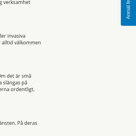
Anmäl fel
ig verksamhet
ler invasiva
r alltid välkommen
 Om det är små
a slängas på
rna ordentligt,
jänsten. På deras