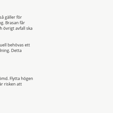
så gäller för
g. Brasan får
 övrigt avfall ska
ell behövas ett
lning. Detta
 gömd. Flytta högen
är risken att