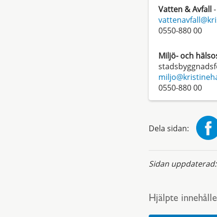
Vatten & Avfall
-
vattenavfall@kr
0550-880 00
Miljö- och häls
stadsbyggnadsf
miljo@kristine
0550-880 00
Dela sidan:
Sidan uppdaterad
Hjälpte innehålle