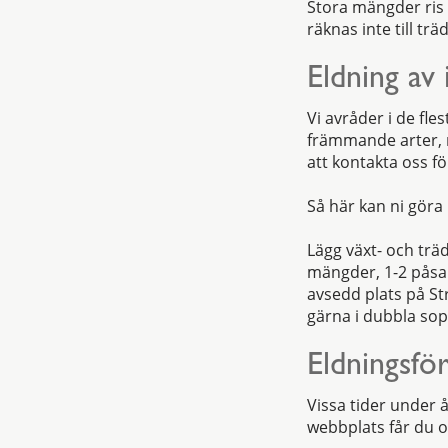
Stora mängder ris
räknas inte till tr
Eldning av 
Vi avråder i de fle
främmande arter, m
att kontakta oss fö
Så här kan ni göra i
Lägg växt- och trä
mängder, 1-2 påsar
avsedd plats på St
gärna i dubbla sop
Eldningsfö
Vissa tider under 
webbplats får du o