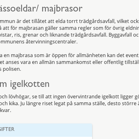
ssoeldar/ majbrasor
mun är det tillåtet att elda torrt trädgårdsavfall, vilket ock
 att för majbrasan gäller samma regler som för övrig eldnin
istar, ris, grenar och liknande trädgårdsavfall. Byggavfall och
kommunens återvinningscentraler.
 en majbrasa som är öppen för allmänheten kan det eventu
et anses vara en allmän sammankomst eller offentlig tillstäl
 polisen.
m igelkotten
 och lövhögar, se till att ingen övervintrande igelkott ligger
 och kika. Ju längre riset legat på samma ställe, desto större 
 kvar.
IFTER