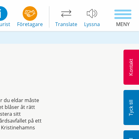
urist
Företagare
Translate
Lyssna
MENY
Kontakt
är du eldar måste
Tyck till
t blåser åt rätt
stera sitt
årdsavfallet på ett
v Kristinehamns