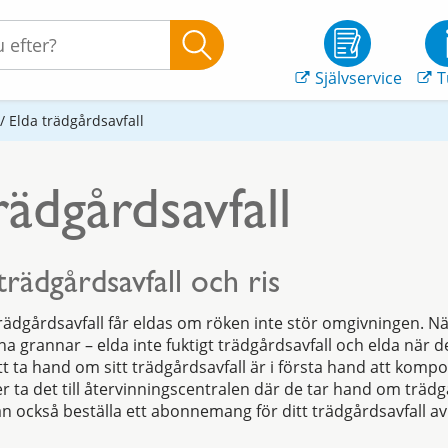
Självservice
T
/
Elda trädgårdsavfall
rädgårdsavfall
trädgårdsavfall och ris
ädgårdsavfall får eldas om röken inte stör omgivningen. N
ina grannar – elda inte fuktigt trädgårdsavfall och elda när de
att ta hand om sitt trädgårdsavfall är i första hand att kompo
er ta det till återvinningscentralen där de tar hand om trädg
kan också beställa ett abonnemang för ditt trädgårdsavfall a