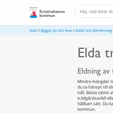
Start
/
Bygga, bo och leva
/
Avfall och återvinning
Elda t
Eldning av 
Mindre mängder tr
du ta hänsyn till d
håll. Bästa sättet 
trädgårdsavfall ell
hållbart sätt. Du 
kommun.