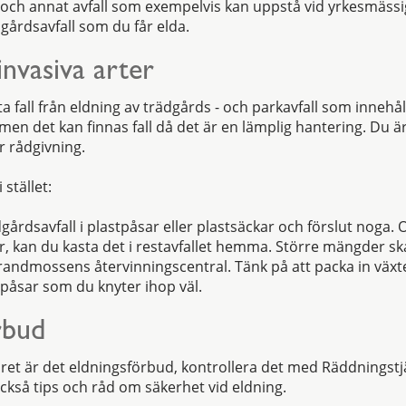
 och annat avfall som exempelvis kan uppstå vid yrkesmäss
ädgårdsavfall som du får elda.
invasiva arter
sta fall från eldning av trädgårds - och parkavfall som innehål
en det kan finnas fall då det är en lämplig hantering. Du ä
r rådgivning.
 stället:
dgårdsavfall i plastpåsar eller plastsäckar och förslut noga.
, kan du kasta det i restavfallet hemma. Större mängder sk
randmossens återvinningscentral. Tänk på att packa in växte
påsar som du knyter ihop väl.
rbud
året är det eldningsförbud, kontrollera det med Räddningst
ckså tips och råd om säkerhet vid eldning.