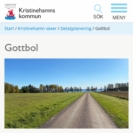
SÖK
MENY
Start
/
Kristinehamn växer
/
Detaljplanering
/
Gottbol
Gottbol