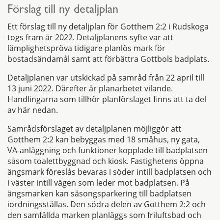
Förslag till ny detaljplan
Ett förslag till ny detaljplan för Gotthem 2:2 i Rudskoga
togs fram år 2022. Detaljplanens syfte var att
lämplighetspröva tidigare planlös mark för
bostadsändamål samt att förbättra Gottbols badplats.
Detaljplanen var utskickad på samråd från 22 april till
13 juni 2022. Därefter är planarbetet vilande.
Handlingarna som tillhör planförslaget finns att ta del
av här nedan.
Samrådsförslaget av detaljplanen möjliggör att
Gotthem 2:2 kan bebyggas med 18 småhus, ny gata,
VA-anläggning och funktioner kopplade till badplatsen
såsom toalettbyggnad och kiosk. Fastighetens öppna
ängsmark föreslås bevaras i söder intill badplatsen och
i väster intill vägen som leder mot badplatsen. På
ängsmarken kan säsongsparkering till badplatsen
iordningsställas. Den södra delen av Gotthem 2:2 och
den samfällda marken planläggs som friluftsbad och