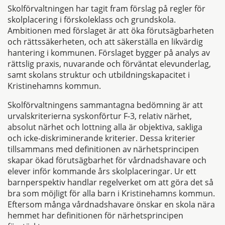
Skolförvaltningen har tagit fram förslag på regler för
skolplacering i förskoleklass och grundskola.
Ambitionen med förslaget är att öka förutsägbarheten
och rättssäkerheten, och att säkerställa en likvärdig
hantering i kommunen. Förslaget bygger på analys av
rättslig praxis, nuvarande och förväntat elevunderlag,
samt skolans struktur och utbildningskapacitet i
Kristinehamns kommun.
Skolförvaltningens sammantagna bedömning är att
urvalskriterierna syskonförtur F-3, relativ närhet,
absolut närhet och lottning alla är objektiva, sakliga
och icke-diskriminerande kriterier. Dessa kriterier
tillsammans med definitionen av närhetsprincipen
skapar ökad förutsägbarhet för vårdnadshavare och
elever inför kommande års skolplaceringar. Ur ett
barnperspektiv handlar regelverket om att göra det så
bra som möjligt för alla barn i Kristinehamns kommun.
Eftersom många vårdnadshavare önskar en skola nära
hemmet har definitionen för närhetsprincipen