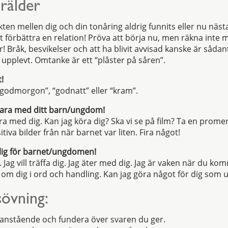
örälder
ten mellen dig och din tonåring aldrig funnits eller nu näst
tt förbättra en relation! Pröva att börja nu, men räkna inte 
r! Bråk, besvikelser och att ha blivit avvisad kanske är såd
upplevt. Omtanke är ett “plåster på såren”.
!
“godmorgon”, “godnatt” eller “kram”.
l vara med ditt barn/ungdom!
vara med dig. Kan jag köra dig? Ska vi se på film? Ta en prom
tiva bilder från när barnet var liten. Fira något!
glig för barnet/ungdomen!
g. Jag vill träffa dig. Jag äter med dig. Jag är vaken när du k
g om dig i ord och handling. Kan jag göra något för dig som 
sövning:
anstående och fundera över svaren du ger.