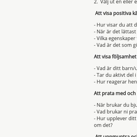
2. Välj ut en eller
Att visa positiva k
- Hur visar du att
- När är det lättas
- Vilka egenskaper
- Vad är det som gö
Att visa följsamhet
- Vad är ditt barn
- Tar du aktivt del 
- Hur reagerar hen
Att prata med och
- När brukar du bju
- Vad brukar ni pra
- Hur upplever dit
om det?
Att uppmuntra oc