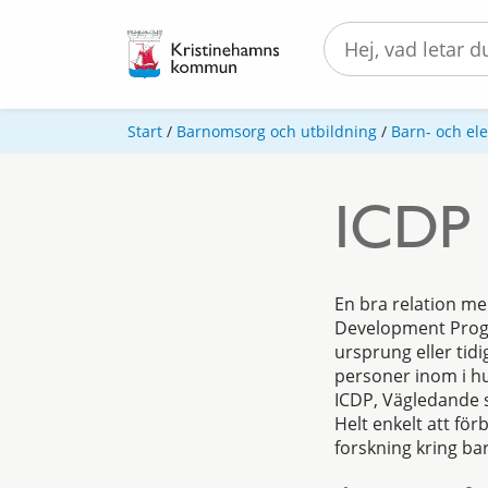
Start
/
Barnomsorg och utbildning
/
Barn- och el
ICDP 
En bra relation mel
Development Progr
ursprung eller tid
personer inom i hu
ICDP, Vägledande 
Helt enkelt att fö
forskning kring ba