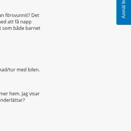
Anmäl fel
an försvunnit? Det
med att få napp
ant som både barnet
enad/tur med bilen.
ommer hem. Jag visar
underlättar?