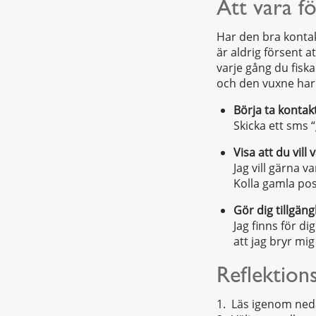
Att vara f
Har den bra kontak
är aldrig försent a
varje gång du fiska
och den vuxne har 
Börja ta kontakt
Skicka ett sms 
Visa att du vil
Jag vill gärna 
Kolla gamla posi
Gör dig tillgän
Jag finns för di
att jag bryr mi
Reflektion
1. Läs igenom ned