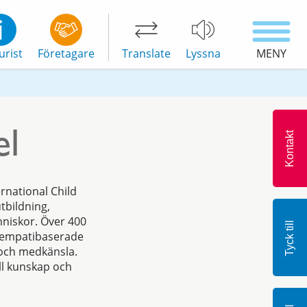
urist
Företagare
Translate
Lyssna
MENY
el
Kontakt
ernational Child
bildning,
nniskor. Över 400
Tyck till
h empatibaserade
 och medkänsla.
ell kunskap och