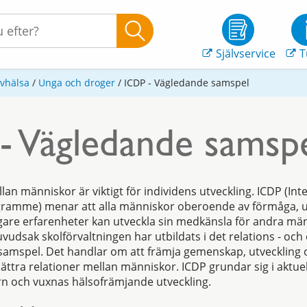
Självservice
T
evhälsa
/
Unga och droger
/
ICDP - Vägledande samspel
- Vägledande samsp
lan människor är viktigt för individens utveckling. ICDP (Int
amme) menar att alla människor oberoende av förmåga, ut
igare erfarenheter kan utveckla sin medkänsla för andra mä
vudsak skolförvaltningen har utbildats i det relations - oc
samspel. Det handlar om att främja gemenskap, utveckling
rbättra relationer mellan människor. ICDP grundar sig i aktu
rn och vuxnas hälsofrämjande utveckling.