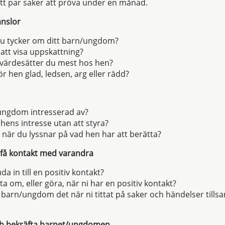
 ett par saker att pröva under en månad.
änslor
 du tycker om ditt barn/ungdom?
t att visa uppskattning?
 värdesätter du mest hos hen?
r hen glad, ledsen, arg eller rädd?
/ungdom intresserad av?
i hens intresse utan att styra?
 när du lyssnar på vad hen har att berätta?
 få kontakt med varandra
da in till en positiv kontakt?
ta om, eller göra, när ni har en positiv kontakt?
t barn/ungdom det när ni tittat på saker och händelser till
h bekräfta barnet/ungdomen