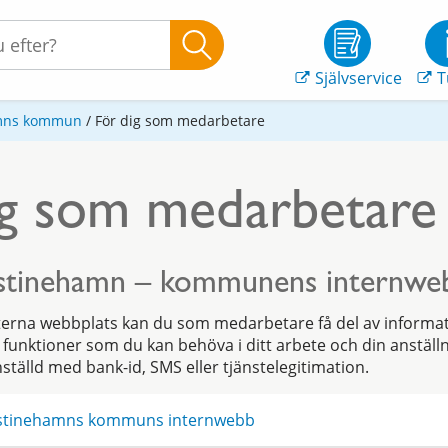
Självservice
T
amns kommun
/
För dig som medarbetare
ig som medarbetare
stinehamn – kommunens internwe
rna webbplats kan du som medarbetare få del av informat
 funktioner som du kan behöva i ditt arbete och din anställn
ställd med bank-id, SMS eller tjänstelegitimation.
ristinehamns kommuns internwebb