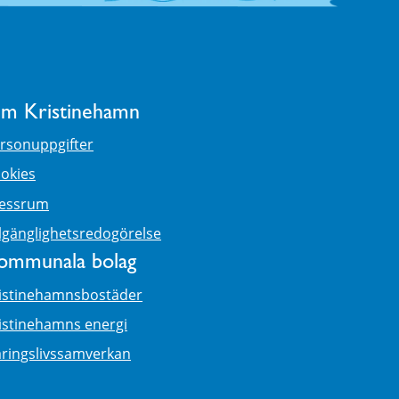
m Kristinehamn
rsonuppgifter
okies
essrum
llgänglighetsredogörelse
ommunala bolag
istinehamnsbostäder
istinehamns energi
ringslivssamverkan