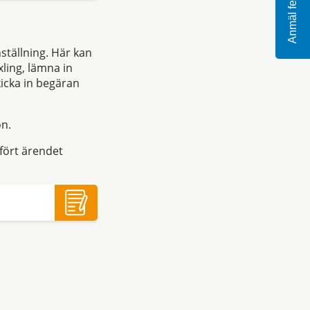
Anmäl fel
ställning. Här kan
ling, lämna in
icka in begäran
on.
tfört ärendet