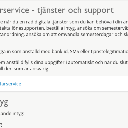
service - tjänster och support
e når du en rad digitala tjänster som du kan behöva i din an
akta lönesupporten, beställa intyg, ansöka om semesterväx
tanordning, ansöka om att omvandla semesterdagar och sk
gga in som anställd med bank-id, SMS eller tjänstelegitimati
m anställd fylls dina uppgifter i automatiskt och när du slu
till den som är ansvarig.
tarservice
tyg
jande intyg:
g