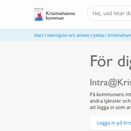
Start
/
Näringsliv och arbete
/
Jobba i Kristineh
För d
Intra@Kri
På kommunens inte
andra tjänster och
att logga in som an
Logga in på K