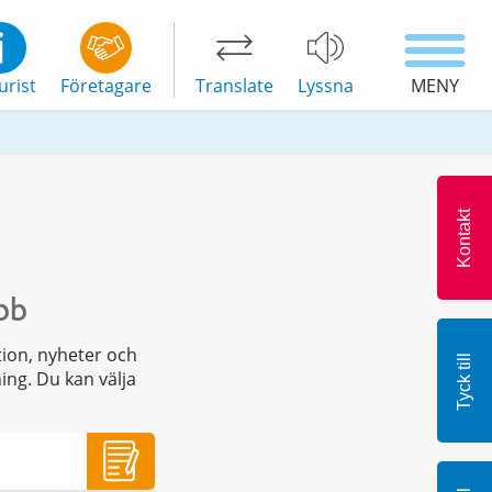
urist
Företagare
Translate
Lyssna
MENY
Kontakt
bb
ion, nyheter och
Tyck till
ing. Du kan välja