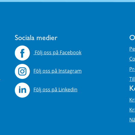
Sociala medier
O
Pe
Följ oss på Facebook
Co
Pr
Följ oss på Instagram
4
Ti
K
Följ oss på Linkedin
Kr
Kr
Nä