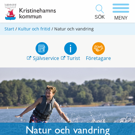
SÖK
MENY
Start
/
Kultur och fritid
/
Natur och vandring
Självservice
Turist
Företagare
Natur och vandring