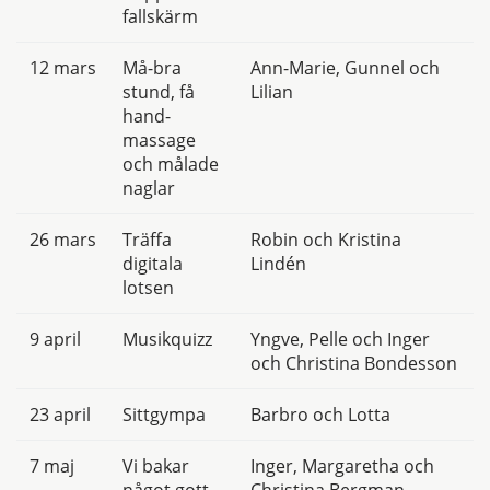
fallskärm
12 mars
Må-bra
Ann-Marie, Gunnel och
stund, få
Lilian
hand-
massage
och målade
naglar
26 mars
Träffa
Robin och Kristina
digitala
Lindén
lotsen
9 april
Musikquizz
Yngve, Pelle och Inger
och Christina Bondesson
23 april
Sittgympa
Barbro och Lotta
7 maj
Vi bakar
Inger, Margaretha och