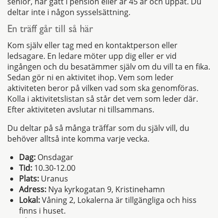
senior, har gått i pension eller är 45 år och uppåt. Du
deltar inte i någon sysselsättning.
En träff går till så här
Kom själv eller tag med en kontaktperson eller
ledsagare. En ledare möter upp dig eller er vid
ingången och du besatämmer själv om du vill ta en fika.
Sedan gör ni en aktivitet ihop. Vem som leder
aktiviteten beror på vilken vad som ska genomföras.
Kolla i aktivitetslistan så står det vem som leder där.
Efter aktiviteten avslutar ni tillsammans.
Du deltar på så många träffar som du själv vill, du
behöver alltså inte komma varje vecka.
Dag:
Onsdagar
Tid:
10.30-12.00
Plats:
Uranus
Adress:
Nya kyrkogatan 9, Kristinehamn
Lokal:
Våning 2, Lokalerna är tillgängliga och hiss
finns i huset.