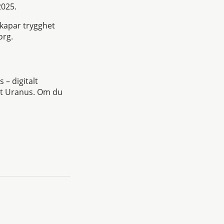
2025.
 skapar trygghet
org.
– digitalt
et Uranus. Om du