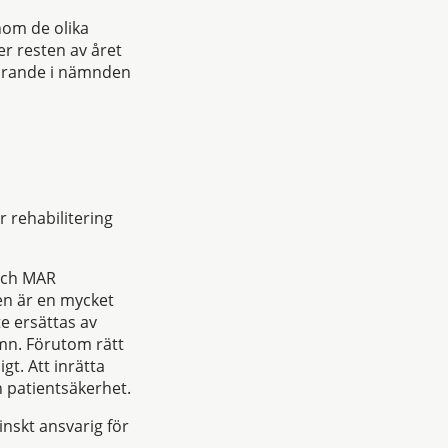
nom de olika
er resten av året
förande i nämnden
r rehabilitering
 och MAR
en är en mycket
e ersättas av
mn. Förutom rätt
t. Att inrätta
ch patientsäkerhet.
nskt ansvarig för