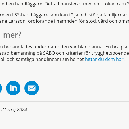
ed en handläggare. Detta finansieras med en utökad ram 
ligare en LSS-handläggare som kan följa och stödja familjerna
 Jane Larsson, ordförande i nämnden för stöd, vård och oms
a mer?
 behandlades under nämnden var bland annat En bra plats 
ssad bemanning på SÄBO och kriterier för trygghetsboend
okoll och samtliga handlingar i sin helhet
hittar du dem här.
:
21 maj 2024