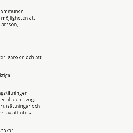
då kommunen
a möjligheten att
 Larsson,
erligare en och att
ktiga
gstiftningen
r till den övriga
rutsättningar och
et av att utöka
utökar