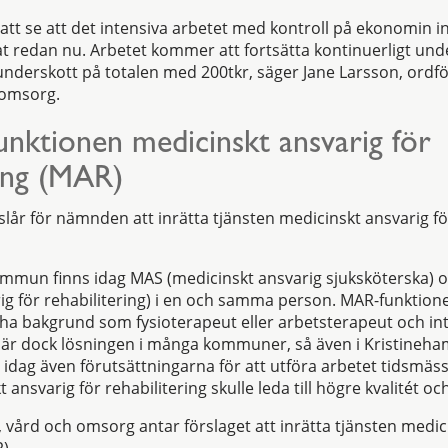
 att se att det intensiva arbetet med kontroll på ekonomin i
at redan nu. Arbetet kommer att fortsätta kontinuerligt und
underskott på totalen med 200tkr, säger Jane Larsson, ord
h omsorg.
unktionen medicinskt ansvarig för
ring (MAR)
slår för nämnden att inrätta tjänsten medicinskt ansvarig fö
ommun finns idag MAS (medicinskt ansvarig sjuksköterska)
ig för rehabilitering) i en och samma person. MAR-funktion
r ha bakgrund som fysioterapeut eller arbetsterapeut och int
t är dock lösningen i många kommuner, så även i Kristineha
dag även förutsättningarna för att utföra arbetet tidsmässig
 ansvarig för rehabilitering skulle leda till högre kvalitét o
vård och omsorg antar förslaget att inrätta tjänsten medici
).