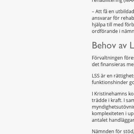
– Att få en utbild
ansvarar för rehabi
hjälpa till med för
ordförande i nämn
Behov av L
Förvaltningen före
det finansieras m
LSS är en rättigh
funktionshinder god
I Kristinehamns k
trädde i kraft. I s
myndighetsutövnin
komplexiteten i u
antalet handläggar
Nämnden för stöd,