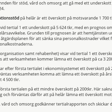
nden för stöd, vård och omsorg att gå med ett underskot
24.
ktionsstöd
på helår är ett överskott på motsvarande 1 700 t
 vid tertial 1 ett underskott på 5 624 tkr, med en prognos o
elårsavvikelse. Grunden till prognosen är att hemtjänsten 
 åtgärdsplanen för att sänka sina personalkostnader vilket
onalkostnaderna.
rganisation samt rehabenhet) visar vid tertial 1 ett översko
att verksamheten kommer lämna ett överskott på ca 3 200
ar efter första tertialet i ekonomisystemet ett överskott på 
rväntas verksamheten komma att lämna ett överskott på års
 4 500 tkr.
 första tertialen på ett mindre överskott på 200tkr. Här sakn
ag och förväntas därför att på helår lämna ett överskott mo
vård och omsorg godkänner tertialrapporten och skickar de