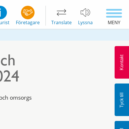
urist
Företagare
Translate
Lyssna
MENY
och
Kontakt
024
Tyck till
 och omsorgs