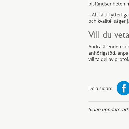
biståndsenheten m
– Att få till ytter
och kvalité, säger
Vill du vet
Andra ärenden som
anhörigstöd, anpa
vill ta del av prot
Dela sidan:
Sidan uppdaterad