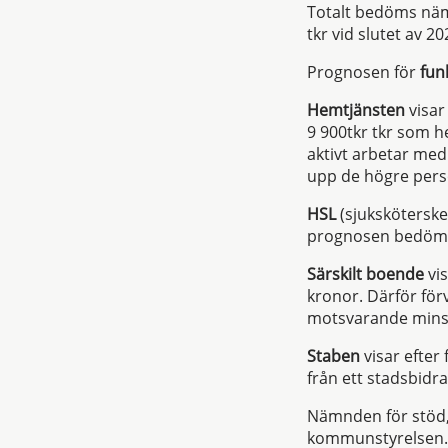
Totalt bedöms näm
tkr vid slutet av 20
Prognosen för
fun
Hemtjänsten
visar
9 900tkr tkr som h
aktivt arbetar med
upp de högre pers
HSL
(sjuksköterskeo
prognosen bedöms 
Särskilt boende
vis
kronor. Därför fö
motsvarande minst
Staben
visar efter
från ett stadsbidr
Nämnden för stöd, 
kommunstyrelsen.