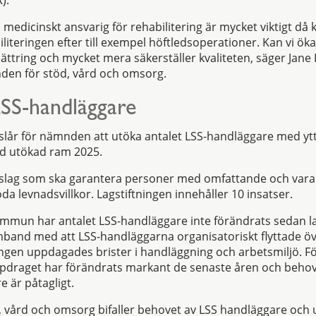
ad medicinskt ansvarig för rehabilitering är mycket viktigt 
literingen efter till exempel höftledsoperationer. Kan vi ök
bättring och mycket mera säkerställer kvaliteten, säger Jane
den för stöd, vård och omsorg.
SS-handläggare
slår för nämnden att utöka antalet LSS-handläggare med ytt
ed utökad ram 2025.
etslag som ska garantera personer med omfattande och vara
a levnadsvillkor. Lagstiftningen innehåller 10 insatser.
ommun har antalet LSS-handläggare inte förändrats sedan la
amband med att LSS-handläggarna organisatoriskt flyttade öve
gen uppdagades brister i handläggning och arbetsmiljö. Fö
ppdraget har förändrats markant de senaste åren och behov
e är påtagligt.
 vård och omsorg bifaller behovet av LSS handläggare och 