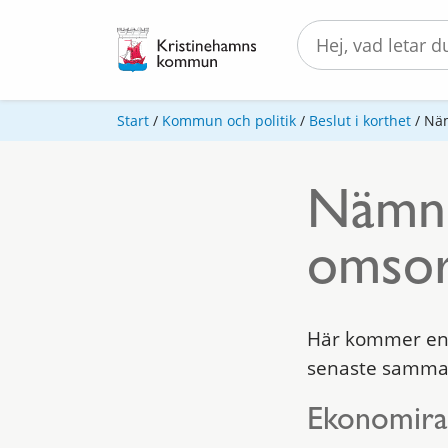
Start
/
Kommun och politik
/
Beslut i korthet
/
Näm
Nämnd
omsor
Här kommer en 
senaste samman
Ekonomirap