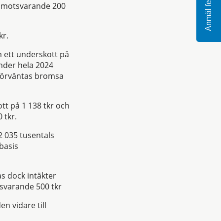
Anmäl fel
t motsvarande 200
kr.
m ett underskott på
under hela 2024
 förväntas bromsa
tt på 1 138 tkr och
 tkr.
2 035 tusentals
basis
as dock intäkter
tsvarande 500 tkr
n vidare till