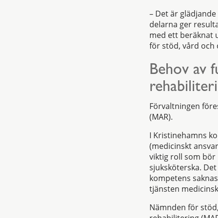
– Det är glädjande
delarna ger result
med ett beräknat 
för stöd, vård oc
Behov av f
rehabilite
Förvaltningen före
(MAR).
I Kristinehamns k
(medicinskt ansvar
viktig roll som bö
sjuksköterska. De
kompetens saknas i
tjänsten medicinskt
Nämnden för stöd, 
rehabilitering (MAR