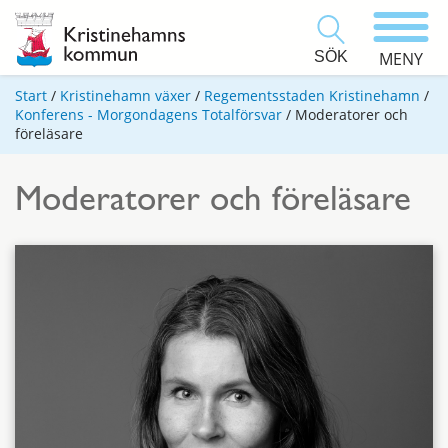
SÖK
MENY
Start
/
Kristinehamn växer
/
Regementsstaden Kristinehamn
/
Konferens - Morgondagens Totalförsvar
/
Moderatorer och
föreläsare
Moderatorer och föreläsare