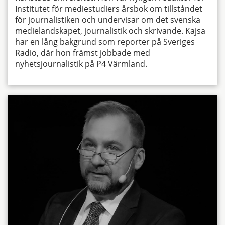
Institutet för mediestudiers årsbok om tillståndet
för journalistiken och undervisar om det svenska
medielandskapet, journalistik och skrivande. Kajsa
har en lång bakgrund som reporter på Sveriges
Radio, där hon främst jobbade med
nyhetsjournalistik på P4 Värmland.