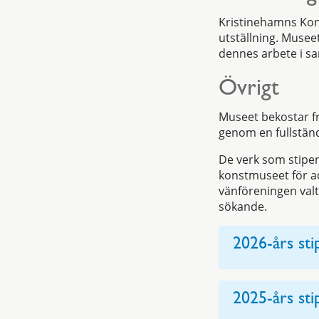
Kristinehamns Kon
utställning. Musee
dennes arbete i s
Övrigt
Museet bekostar fr
genom en fullständ
De verk som stipend
konstmuseet för ad
vänföreningen valt 
sökande.
2026-års sti
2025-års sti