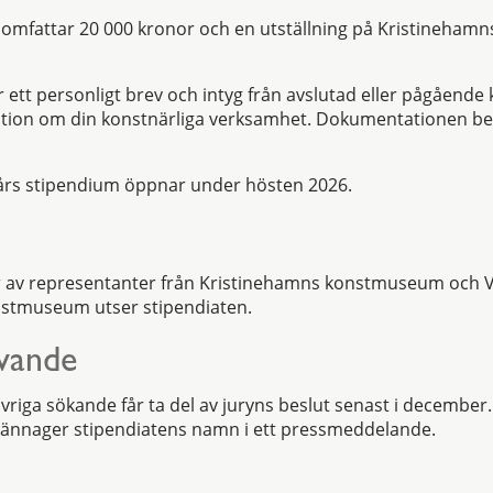
mfattar 20 000 kronor och en utställning på Kristineha
 ett personligt brev och intyg från avslutad eller pågående
ion om din konstnärliga verksamhet. Dokumentationen bes
års stipendium öppnar under hösten 2026.
r av representanter från Kristinehamns konstmuseum och 
stmuseum utser stipendiaten.
ivande
vriga sökande får ta del av juryns beslut senast i december
ännager stipendiatens namn i ett pressmeddelande.