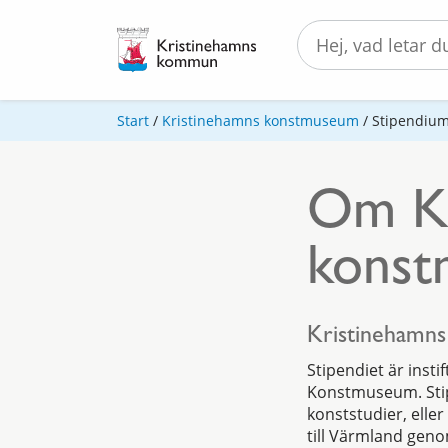
Start
/
Kristinehamns konstmuseum
/
Stipendiu
Om Kr
konst
Kristinehamn
Stipendiet är ins
Konstmuseum. Stipe
konststudier, elle
till Värmland geno