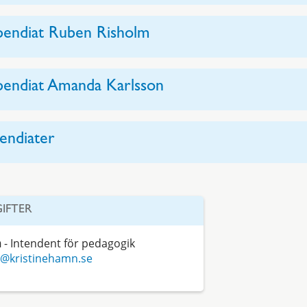
ipendiat Ruben Risholm
ipendiat Amanda Karlsson
pendiater
IFTER
n
- Intendent för pedagogik
@kristinehamn.se