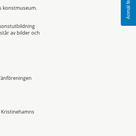
Anmäl fel
mns konstmuseum.
 konstutbildning
tår av bilder och
Vänföreningen
. Kristinehamns