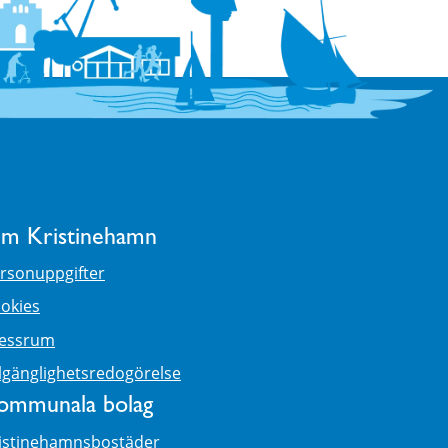
m Kristinehamn
rsonuppgifter
okies
essrum
llgänglighetsredogörelse
ommunala bolag
istinehamnsbostäder