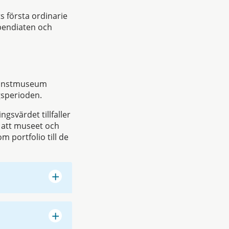
 första ordinarie
ipendiaten och
 konstmuseum
gsperioden.
ngsvärdet tillfaller
 att museet och
m portfolio till de
+
+