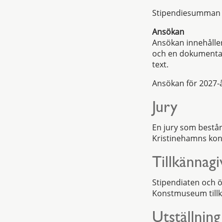
Stipendiesumman o
Ansökan
Ansökan innehåller
och en dokumentat
text.
Ansökan för 2027-
Jury
En jury som bestå
Kristinehamns kon
Tillkännag
Stipendiaten och ö
Konstmuseum tillk
Utställning