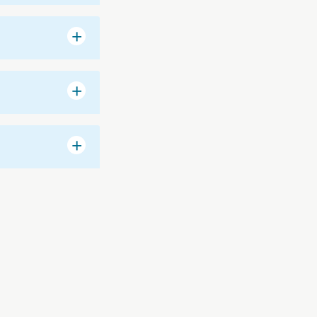
+
+
+