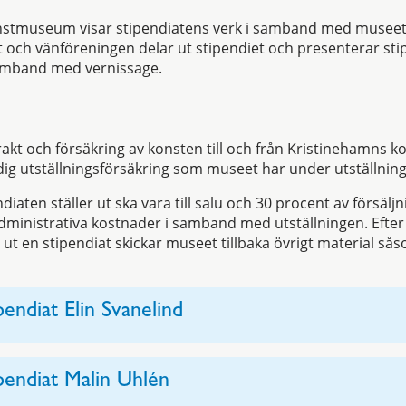
stmuseum visar stipendiatens verk i samband med museets
t och vänföreningen delar ut stipendiet och presenterar st
amband med vernissage.
akt och försäkring av konsten till och från Kristinehamns
ig utställningsförsäkring som museet har under utställnin
iaten ställer ut ska vara till salu och 30 procent av försäljni
ministrativa kostnader i samband med utställningen. Efter
ut en stipendiat skickar museet tillbaka övrigt material såso
pendiat Elin Svanelind
pendiat Malin Uhlén