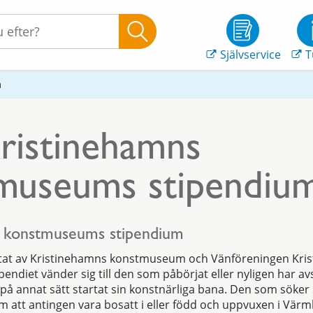
Självservice
T
m
istinehamns
museums stipendiu
s konstmuseums stipendium
tiftat av Kristinehamns konstmuseum och Vänföreningen Kr
ndiet vänder sig till den som påbörjat eller nyligen har avs
r på annat sätt startat sin konstnärliga bana. Den som söker
m att antingen vara bosatt i eller född och uppvuxen i Värm