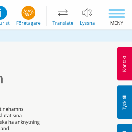
urist
Företagare
Translate
Lyssna
MENY
Kontakt
m
Tyck till
istinehamns
lutat sina
 ska ha anknytning
land.