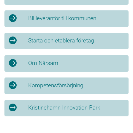
Bli leverantör till kommunen
Starta och etablera företag
Om Närsam
Kompetensförsörjning
Kristinehamn Innovation Park