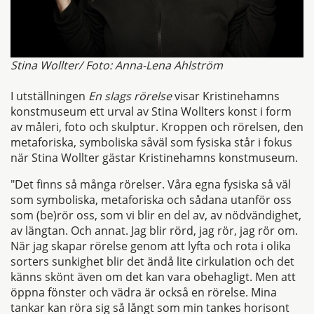
Stina Wollter/ Foto: Anna-Lena Ahlström
I utställningen
En slags rörelse
visar Kristinehamns
konstmuseum ett urval av Stina Wollters konst i form
av måleri, foto och skulptur. Kroppen och rörelsen, den
metaforiska, symboliska såväl som fysiska står i fokus
när Stina Wollter gästar Kristinehamns konstmuseum.
"Det finns så många rörelser. Våra egna fysiska så väl
som symboliska, metaforiska och sådana utanför oss
som (be)rör oss, som vi blir en del av, av nödvändighet,
av längtan. Och annat. Jag blir rörd, jag rör, jag rör om.
När jag skapar rörelse genom att lyfta och rota i olika
sorters sunkighet blir det ändå lite cirkulation och det
känns skönt även om det kan vara obehagligt. Men att
öppna fönster och vädra är också en rörelse. Mina
tankar kan röra sig så långt som min tankes horisont