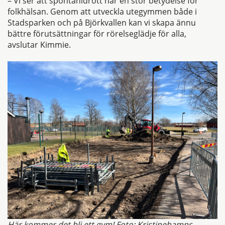
– Vi ser att spontanidrott har en stor betydelse för
folkhälsan. Genom att utveckla utegymmen både i
Stadsparken och på Björkvallen kan vi skapa ännu
bättre förutsättningar för rörelseglädje för alla,
avslutar Kimmie.
Här kommer det bli ett gym! Foto: Kristinehamns