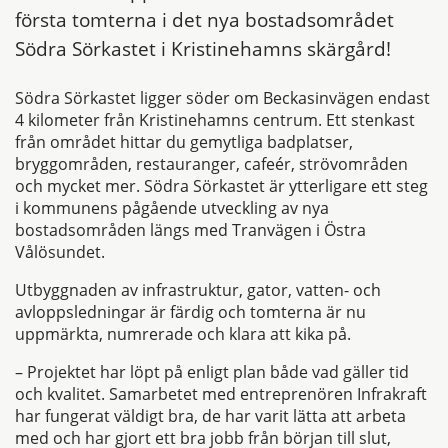
första tomterna i det nya bostadsområdet
Södra Sörkastet i Kristinehamns skärgård!
Södra Sörkastet ligger söder om Beckasinvägen endast
4 kilometer från Kristinehamns centrum. Ett stenkast
från området hittar du gemytliga badplatser,
bryggområden, restauranger, cafeér, strövområden
och mycket mer. Södra Sörkastet är ytterligare ett steg
i kommunens pågående utveckling av nya
bostadsområden längs med Tranvägen i Östra
Vålösundet.
Utbyggnaden av infrastruktur, gator, vatten- och
avloppsledningar är färdig och tomterna är nu
uppmärkta, numrerade och klara att kika på.
– Projektet har löpt på enligt plan både vad gäller tid
och kvalitet. Samarbetet med entreprenören Infrakraft
har fungerat väldigt bra, de har varit lätta att arbeta
med och har gjort ett bra jobb från början till slut,