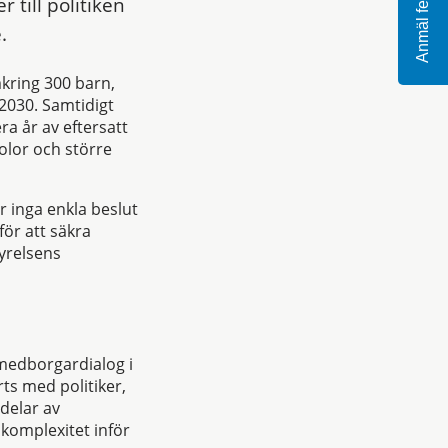
till politiken
Anmäl fel
.
kring 300 barn,
 2030. Samtidigt
a år av eftersatt
olor och större
r inga enkla beslut
för att säkra
tyrelsens
medborgardialog i
ts med politiker,
delar av
komplexitet inför