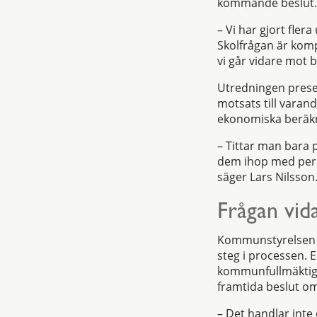
kommande beslut.
– Vi har gjort fler
Skolfrågan är komp
vi går vidare mot b
Utredningen presen
motsats till varand
ekonomiska beräkn
– Tittar man bara p
dem ihop med pers
säger Lars Nilsson
Frågan vida
Kommunstyrelsen h
steg i processen. E
kommunfullmäktige 
framtida beslut o
– Det handlar inte