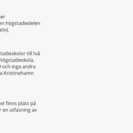
ner
den högstadiedelen
tiv).
adieskolor till två
a högstadieskola.
9 och inga andra
la Kristinehamn
et finns plats på
r en utfasning av