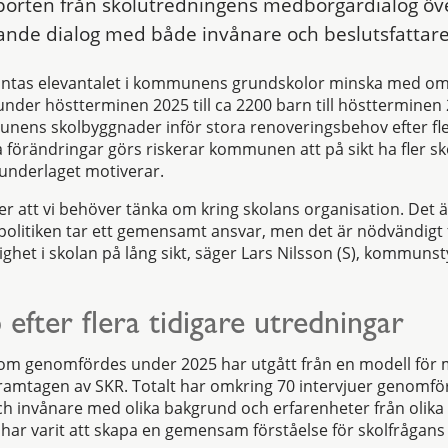
orten från skolutredningens medborgardialog över 
ande dialog med både invånare och beslutsfattare
 väntas elevantalet i kommunens grundskolor minska med om
under höstterminen 2025 till ca 2200 barn till höstterminen
unens skolbyggnader inför stora renoveringsbehov efter fler
 förändringar görs riskerar kommunen att på sikt ha fler sk
vunderlaget motiverar.
er att vi behöver tänka om kring skolans organisation. Det ä
 politiken tar ett gemensamt ansvar, men det är nödvändigt 
dighet i skolan på lång sikt, säger Lars Nilsson (S), kommuns
efter flera tidigare utredningar
om genomfördes under 2025 har utgått från en modell för 
ramtagen av SKR. Totalt har omkring 70 intervjuer genomför
h invånare med olika bakgrund och erfarenheter från olika 
ar varit att skapa en gemensam förståelse för skolfrågans 