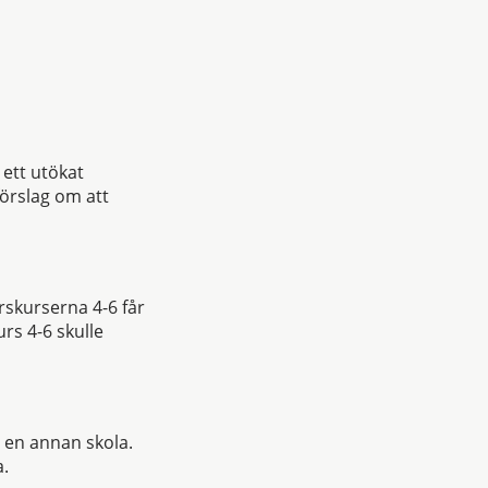
 ett utökat
förslag om att
rskurserna 4-6 får
rs 4-6 skulle
i en annan skola.
a.