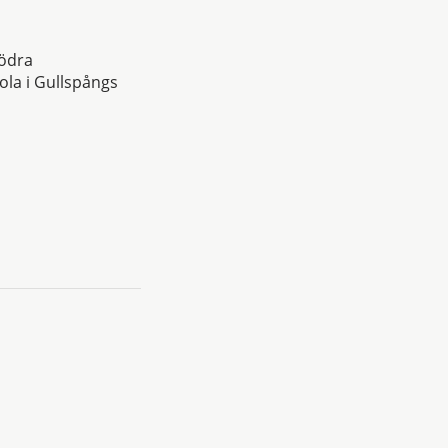
södra
ola i Gullspångs