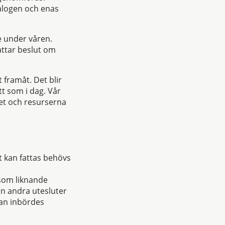
ialogen och enas
e under våren.
attar beslut om
 framåt. Det blir
t som i dag. Vår
itet och resurserna
t kan fattas behövs
rsom liknande
an andra utesluter
tan inbördes