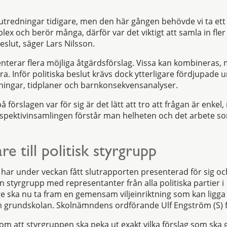
a utredningar tidigare, men den här gången behövde vi ta ett
lex och berör många, därför var det viktigt att samla in fle
eslut, säger Lars Nilsson.
terar flera möjliga åtgärdsförslag. Vissa kan kombineras, 
ra. Inför politiska beslut krävs dock ytterligare fördjupade
ingar, tidplaner och barnkonsekvensanalyser.
å förslagen var för sig är det lätt att tro att frågan är enke
pektivinsamlingen förstår man helheten och det arbete so
.
re till politisk styrgrupp
ar under veckan fått slutrapporten presenterad för sig oc
n styrgrupp med representanter från alla politiska partier i
ska nu ta fram en gemensam viljeinriktning som kan ligga t
m grundskolan. Skolnämndens ordförande Ulf Engström (S) f
 om att styrgruppen ska peka ut exakt vilka förslag som ska