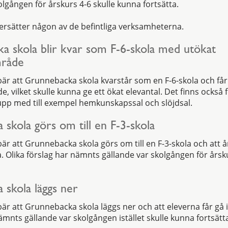
olgången för årskurs 4-6 skulle kunna fortsätta.
 ersätter någon av de befintliga verksamheterna.
a skola blir kvar som F-6-skola med utökat
mråde
bär att Grunnebacka skola kvarstår som en F-6-skola och får
 vilket skulle kunna ge ett ökat elevantal. Det finns också 
upp med till exempel hemkunskapssal och slöjdsal.
 skola görs om till en F-3-skola
bär att Grunnebacka skola görs om till en F-3-skola och att å
a. Olika förslag har nämnts gällande var skolgången för årsku
 skola läggs ner
bär att Grunnebacka skola läggs ner och att eleverna får gå 
ämnts gällande var skolgången istället skulle kunna fortsätt