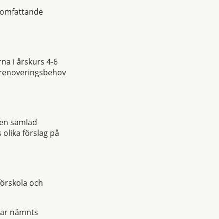
r omfattande
rna i årskurs 4-6
e renoveringsbehov
 en samlad
 olika förslag på
förskola och
 har nämnts