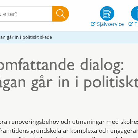
Självservice
T
an går in i politiskt skede
omfattande dialog:
ågan går in i politisk
tora renoveringsbehov och utmaningar med skolre
 framtidens grundskola är komplexa och engagera