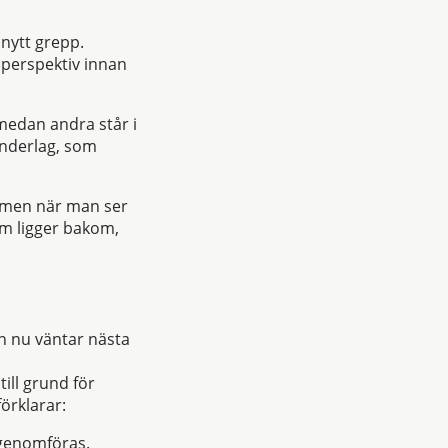
 nytt grepp.
r perspektiv innan
medan andra står i
 underlag, som
l, men när man ser
m ligger bakom,
h nu väntar nästa
ill grund för
örklarar:
 genomföras.