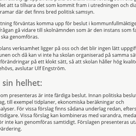
llet att ta tillvara det som kommit fram i utredningen och d
ar där det finns bred politisk samsyn.
iktning förväntas komma upp för beslut i kommunfullmäktig
rågan gå vidare till skolnämnden som är den instans som f
m ska genomföras.
lans verksamhet ligger på oss och det blir ingen lätt uppgift
nen och då kan vi inte ha skolan organiserad på samma sät
 förändringar på ett klokt sätt, så att skolan håller hög kval
behövs, avslutar Ulf Engström.
 sin helhet:
om presenteras är inte färdiga beslut. Innan politiska beslu
g, till exempel tidplaner, ekonomiska beräkningar och
yser. För vissa förslag finns sådana underlag redan, efte
s tidigare. Vissa förslag kan kombineras med varandra, med
ör inte kan genomföras samtidigt. Förslagen presenteras u
värdering.