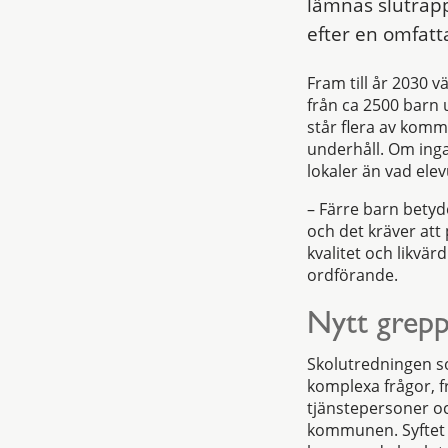
lämnas slutrapp
efter en omfatt
Fram till år 2030
från ca 2500 barn 
står flera av komm
underhåll. Om inga
lokaler än vad ele
– Färre barn betyd
och det kräver att
kvalitet och likvär
ordförande.
Nytt grepp 
Skolutredningen s
komplexa frågor, f
tjänstepersoner oc
kommunen. Syftet h