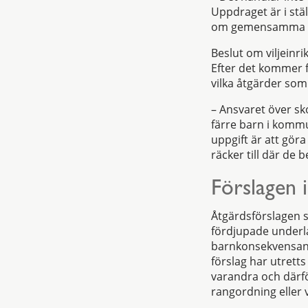
Uppdraget är i stä
om gemensamma ram
Beslut om viljeinr
Efter det kommer f
vilka åtgärder so
– Ansvaret över sko
färre barn i kommu
uppgift är att göra
räcker till där de 
Förslagen i
Åtgärdsförslagen s
fördjupade underla
barnkonsekvensanal
förslag har utrett
varandra och därf
rangordning eller 