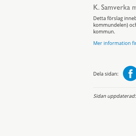
K. Samverka 
Detta förslag inn
kommundelen) och 
kommun.
Mer information fi
Dela sidan:
Sidan uppdaterad