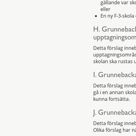
gällande var sk
eller
En ny F-3-skola
H. Grunneback
upptagningso
Detta förslag inne
upptagningsområde,
skolan ska rustas 
I. Grunnebacka
Detta förslag inne
gå i en annan skol
kunna fortsätta.
J. Grunnebacka
Detta förslag inne
Olika förslag har n