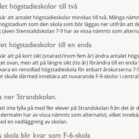
et högstadieskolor till två
bär att antalet högstadieskolor minskas till två. Många näm
högstadium som den skola som bör läggas ner utifrån att 
k (även Stenstalidskolan 7-9 har av vissa nämnts som alterna
let högstadieskolor till en enda
är att på kort sikt (snarast/inom fem år) ändra antalet högst
get ovan, men att på längre sikt (tio år) förändra till en end
vara en renodlad högstadieskola för enbart årskurserna 7-
et skulle därmed innebära att nuvarande F-9-skolor i centra
ga ner Strandskolan.
tt inte fylla på med fler elever på Strandskolan från det år d
ödermalm har av vissa nämnts som alternativ), vilket innebä
ed en nedläggning av skolan.
 skola blir kvar som F-6-skola