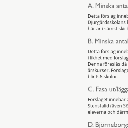
A. Minska antal
Detta förslag inne
Djurgårdsskolans 
här är i sämst skic
B. Minska anta
Detta förslag inneb
i likhet med försla
Denna föreslås då 
årskurser. Förslag
blir F-6-skolor.
C. Fasa ut/läg
Förslaget innebär a
Stenstalid (även S
eleverna och därm
D. Björneborgs