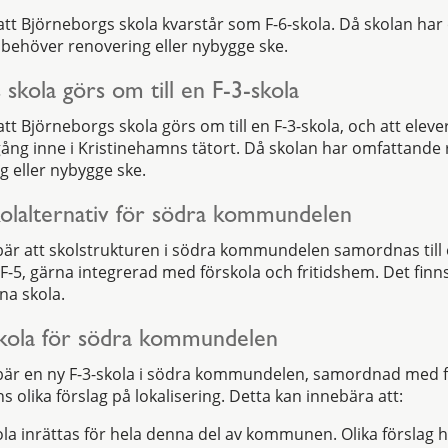
att Björneborgs skola kvarstår som F-6-skola. Då skolan ha
behöver renovering eller nybygge ske.
 skola görs om till en F-3-skola
tt Björneborgs skola görs om till en F-3-skola, och att eleve
lgång inne i Kristinehamns tätort. Då skolan har omfattand
 eller nybygge ske.
skolalternativ för södra kommundelen
bär att skolstrukturen i södra kommundelen samordnas till
 F-5, gärna integrerad med förskola och fritidshem. Det finns
na skola.
skola för södra kommundelen
ebär en ny F-3-skola i södra kommundelen, samordnad med 
ns olika förslag på lokalisering. Detta kan innebära att:
la inrättas för hela denna del av kommunen. Olika förslag