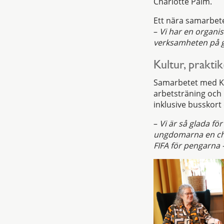
Charlotte Palm.
Ett nära samarbete 
–
Vi har en organis
verksamheten på g
Kultur, prakti
Samarbetet med Kul
arbetsträning och 
inklusive busskort 
–
Vi är så glada fö
ungdomarna en chan
FIFA för pengarna – 