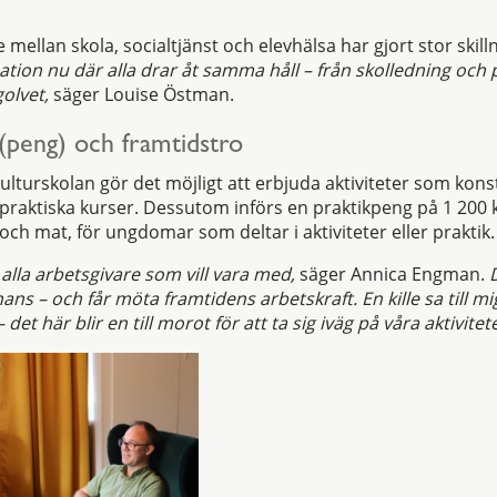
mellan skola, socialtjänst och elevhälsa har gjort stor skill
ation nu där alla drar åt samma håll – från skolledning och pol
olvet,
säger Louise Östman.
k(peng) och framtidstro
turskolan gör det möjligt att erbjuda aktiviteter som konst
praktiska kurser. Dessutom införs en praktikpeng på 1 200
och mat, för ungdomar som deltar i aktiviteter eller praktik.
r alla arbetsgivare som vill vara med,
säger Annica Engman.
s – och får möta framtidens arbetskraft. En kille sa till mi
det här blir en till morot för att ta sig iväg på våra aktivitete