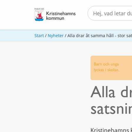
Start
/
Nyheter
/
Alla drar åt samma håll - stor s
Alla d
satsni
Kristinehamns 