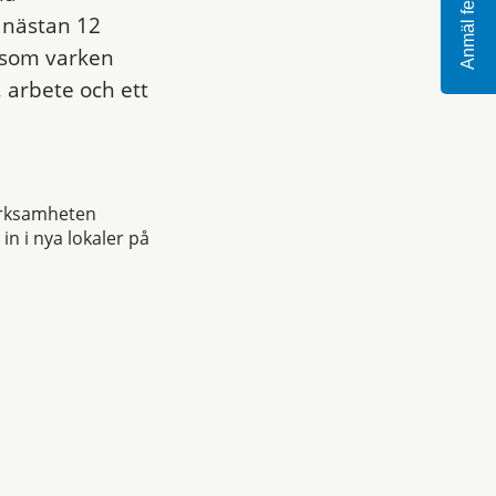
Anmäl fel
 nästan 12
r som varken
, arbete och ett
verksamheten
n i nya lokaler på