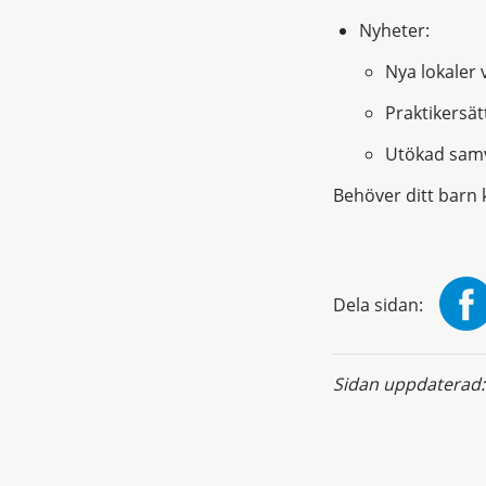
Nyheter:
Nya lokaler 
Praktikersä
Utökad samv
Behöver ditt barn 
Dela sidan:
Sidan uppdaterad