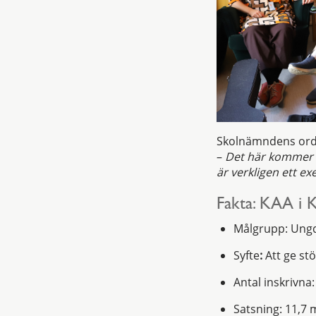
Skolnämndens ordf
–
Det här kommer b
är verkligen ett ex
Fakta: KAA i 
Målgrupp: Ungd
Syfte
:
Att ge stöd
Antal inskrivna
Satsning: 11,7 