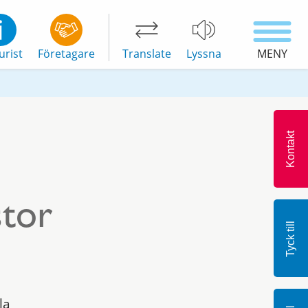
urist
Företagare
Translate
Lyssna
MENY
Kontakt
stor
Tyck till
la