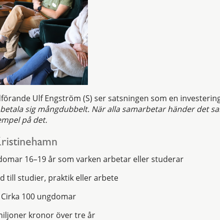
örande Ulf Engström (S) ser satsningen som en investering 
etala sig mångdubbelt. När alla samarbetar händer det sak
empel på det.
Kristinehamn
omar 16–19 år som varken arbetar eller studerar
 till studier, praktik eller arbete
: Cirka 100 ungdomar
miljoner kronor över tre år