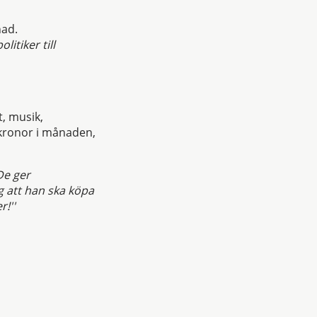
nad.
itiker till
, musik,
 kronor i månaden,
De ger
g att han ska köpa
r!''