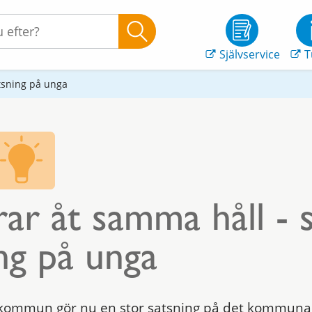
Självservice
T
atsning på unga
rar åt samma håll - 
ng på unga
kommun gör nu en stor satsning på det kommuna