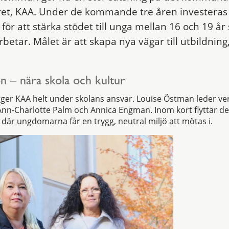
aret, KAA. Under de kommande tre åren investeras
 för att stärka stödet till unga mellan 16 och 19 å
rbetar. Målet är att skapa nya vägar till utbildning
.
n – nära skola och kultur
igger KAA helt under skolans ansvar. Louise Östman leder 
n-Charlotte Palm och Annica Engman. Inom kort flyttar de i
 där ungdomarna får en trygg, neutral miljö att mötas i.