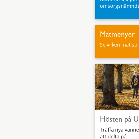
omsorgsnämnden 
Matmenyer
Se vilken mat s
Hösten på U
Träffa nya vänn
att delta på