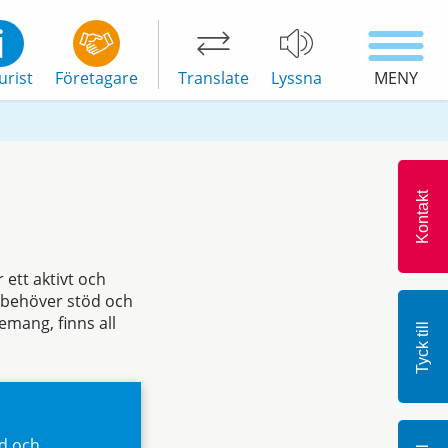
urist
Företagare
Translate
Lyssna
MENY
Kontakt
 ett aktivt och
, behöver stöd och
mang, finns all
Tyck till
rd och