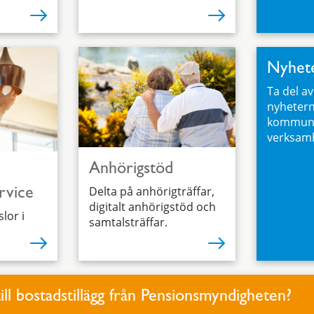
Nyhet
Ta del a
nyhetern
kommune
verksamh
Anhörigstöd
Delta på anhörigträffar,
rvice
digitalt anhörigstöd och
lor i
samtalsträffar.
ill bostadstillägg från Pensionsmyndigheten?