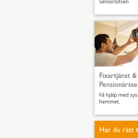
Seniorlotsen
Fixartjänst &
Pensionärsse
Få hjälp med syss
hemmet.
Har du rätt t