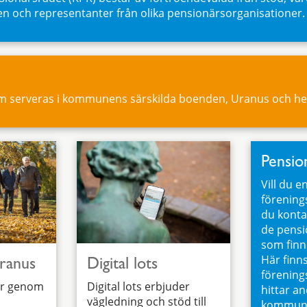
och representanter från olika pensionärsorganisationer.
om serveras i kommunens särskilda boenden, Uranus och h
Pensio
Vill du e
förenings
du kontak
de pensi
som fin
Här finns
ranus
Digital lots
förening
er genom
Digital lots erbjuder
hittar an
vägledning och stöd till
kommun