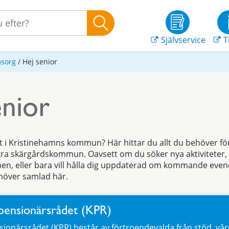
Självservice
T
msorg
/
Hej senior
enior
t i Kristinehamns kommun? Här hittar du allt du behöver för
vackra skärgårdskommun. Oavsett om du söker nya aktiviteter
n, eller bara vill hålla dig uppdaterad om kommande evene
höver samlad här.
ensionärsrådet (KPR)
onärsrådet (KPR) består av förtroendevalda från stöd, vå