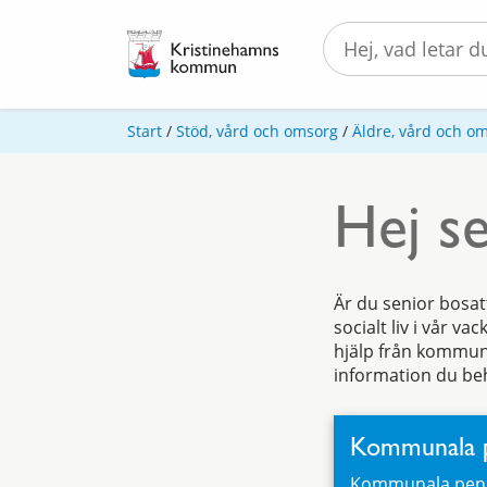
Start
/
Stöd, vård och omsorg
/
Äldre, vård och o
Hej s
Är du senior bosat
socialt liv i vår 
hjälp från kommune
information du be
Kommunala p
Kommunala pensi