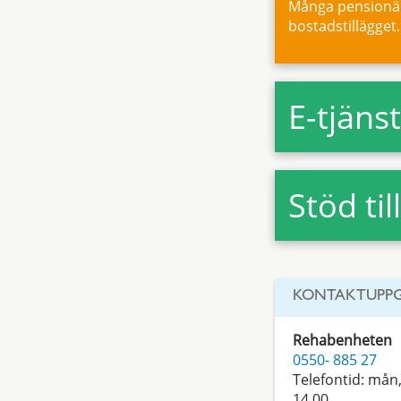
Många pensionäre
bostadstillägget.
E-tjäns
Stöd til
KONTAKTUPPG
Rehabenheten
0550- 885 27
Telefontid: mån, 
14.00