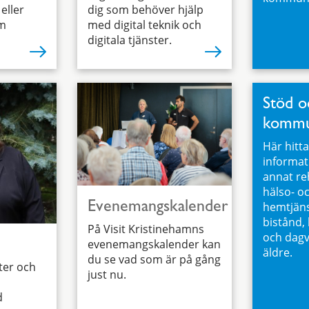
eller
dig som behöver hjälp
om
med digital teknik och
digitala tjänster.
Stöd o
komm
Här hitt
informat
annat reh
hälso- o
hemtjäns
Evenemangskalender
bistånd,
På Visit Kristinehamns
och dagv
evenemangskalender kan
äldre.
du se vad som är på gång
eter och
just nu.
d