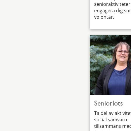
senioraktiviteter 
engagera dig s
volontär.
Seniorlots
Ta del av aktivit
social samvaro
tillsammans me