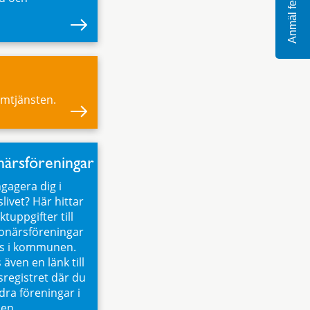
Anmäl fel
emtjänsten.
närsföreningar
ngagera dig i
livet? Här hittar
tuppgifter till
onärsföreningar
ns i kommunen.
 även en länk till
sregistret där du
dra föreningar i
en.