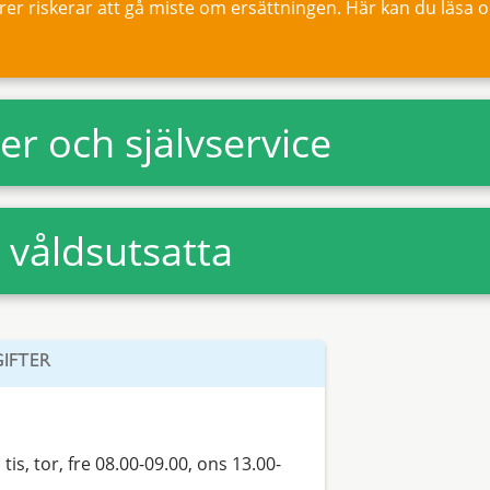
r riskerar att gå miste om ersättningen. Här kan du läsa om
ter och självservice
l våldsutsatta
IFTER
tis, tor, fre 08.00-09.00, ons 13.00-