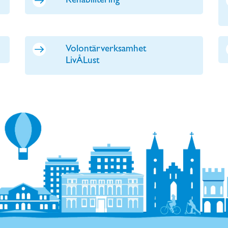
Rehabilitering
Volontärverksamhet
LivÅLust