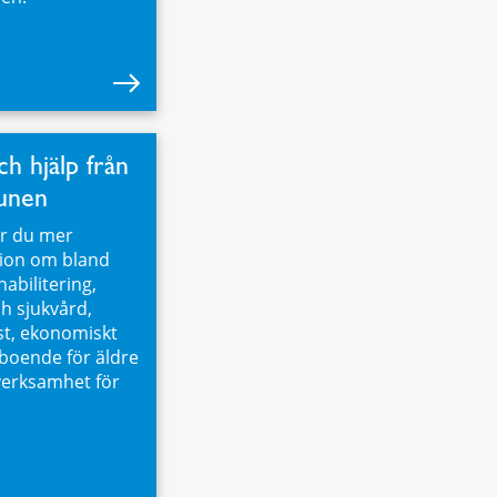
ch hjälp från
unen
ar du mer
ion om bland
abilitering,
ch sjukvård,
t, ekonomiskt
 boende för äldre
erksamhet för