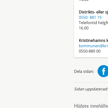
Distrikts- eller 
0550- 881 19
Telefontid helgf
16.00
Kristinehamns
kommunen@kris
0550-880 00
Dela sidan:
Sidan uppdaterad
Hjälpte innehålle