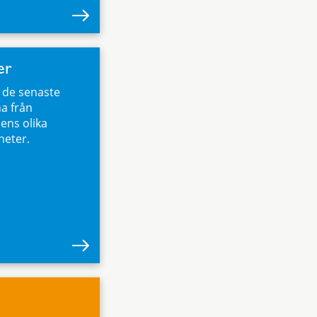
er
v de senaste
a från
ns olika
eter.