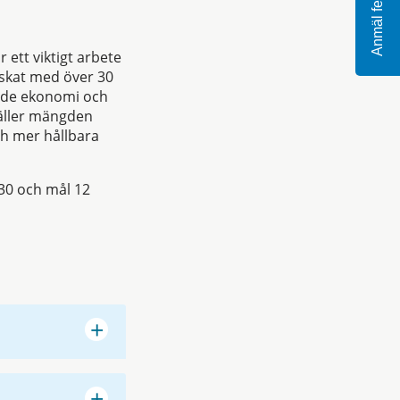
Anmäl fel
 ett viktigt arbete
nskat med över 30
både ekonomi och
äller mängden
ch mer hållbara
30 och mål 12
+
+