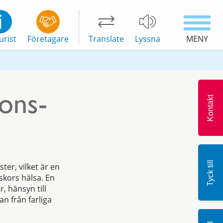
urist
Företagare
Translate
Lyssna
MENY
ions-
Kontakt
Tyck till
er, vilket är en
skors hälsa. En
, hänsyn till
n från farliga