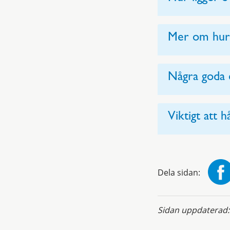
Mer om hur K
Några goda 
Viktigt att hå
Dela sidan:
Sidan uppdaterad