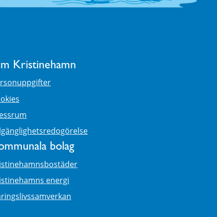
m Kristinehamn
rsonuppgifter
okies
essrum
llgänglighetsredogörelse
ommunala bolag
istinehamnsbostäder
istinehamns energi
ringslivssamverkan