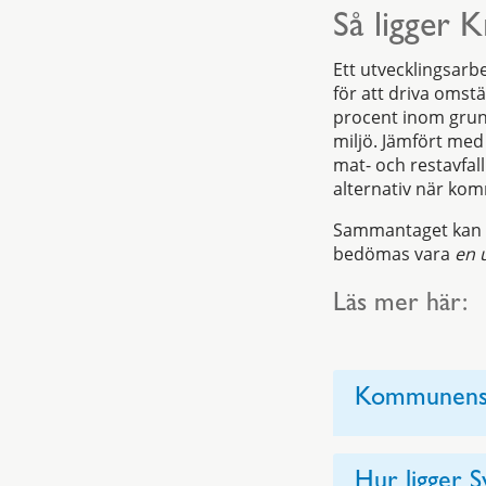
Så ligger K
Ett utvecklingsarb
för att driva omst
procent inom grun
miljö. Jämfört me
mat- och restavfal
alternativ när ko
Sammantaget kan K
bedömas vara
en 
Läs mer här:
Kommunens 
Hur ligger Sv