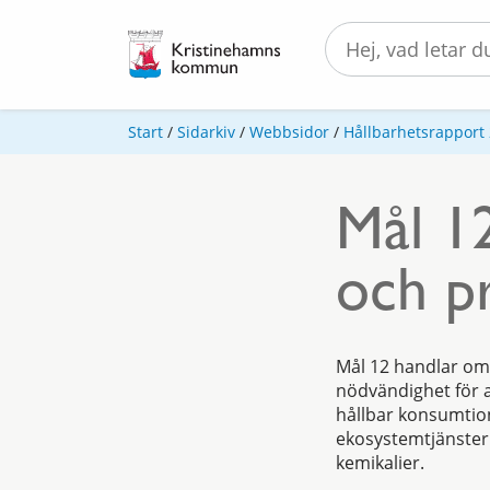
Start
/
Sidarkiv
/
Webbsidor
/
Hållbarhetsrapport
Mål 1
och p
Mål 12 handlar om 
nödvändighet för a
hållbar konsumtion
ekosystemtjänster
kemikalier.