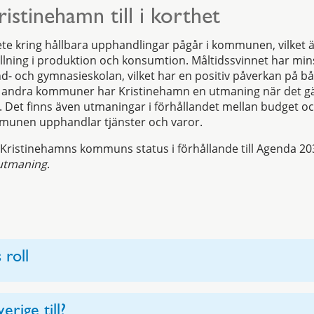
ristinehamn till i korthet
ete kring hållbara upphandlingar pågår i kommunen, vilket är
ällning i produktion och konsumtion. Måltidssvinnet har mi
d- och gymnasieskolan, vilket har en positiv påverkan på 
d andra kommuner har Kristinehamn en utmaning när det g
l. Det finns även utmaningar i förhållandet mellan budget o
mmunen upphandlar tjänster och varor.
ristinehamns kommuns status i förhållande till Agenda 20
utmaning
.
roll
erige till?