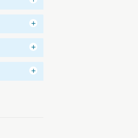
+
+
+