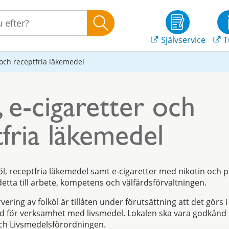
Självservice
T
r och receptfria läkemedel
, e-cigaretter och
fria läkemedel
lköl, receptfria läkemedel samt e-cigaretter med nikotin och 
tta till arbete, kompetens och välfärdsförvaltningen.
vering av folköl är tillåten under förutsättning att det görs
dd för verksamhet med livsmedel. Lokalen ska vara godkänd
ch Livsmedelsförordningen.