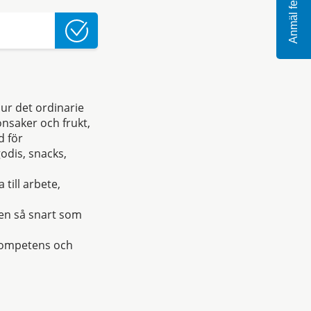
Anmäl fel
 ur det ordinarie
önsaker och frukt,
d för
odis, snacks,
till arbete,
gen så snart som
 kompetens och