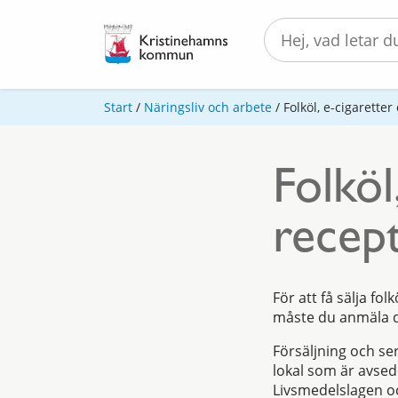
Start
/
Näringsliv och arbete
/
Folköl, e-cigarette
Folköl
recept
För att få sälja fo
måste du anmäla de
Försäljning och ser
lokal som är avse
Livsmedelslagen o