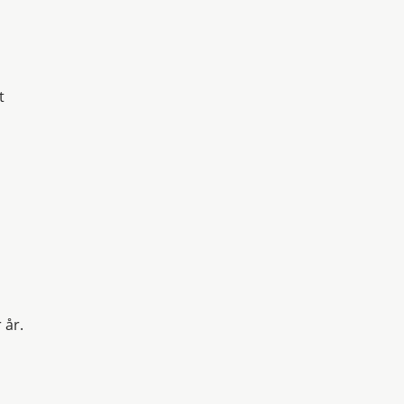
t
 år.