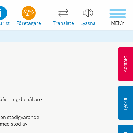
urist
Företagare
Translate
Lyssna
MENY
Kontakt
Tyck till
påfyllningsbehållare
 i en stadigvarande
 med stöd av