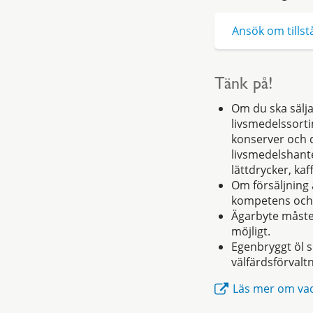
Ansök om tillstå
Tänk på!
Om du ska sälja
livsmedelssorti
konserver och d
livsmedelshante
lättdrycker, kaf
Om försäljning 
kompetens och 
Ägarbyte måste 
möjligt.
Egenbryggt öl s
välfärdsförvalt
Läs mer om vad 