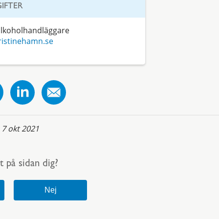
IFTER
alkoholhandläggare
ristinehamn.se
:
7 okt 2021
t på sidan dig?