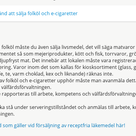
nd att sälja folköl och e-cigaretter
 folköl måste du även sälja livsmedel, det vill säga matvaror
mentet så som mejeriprodukter, kött och fisk, torrvaror, gr
jupfryst mat. Det innebär att lokalen måste vara registrera
ring. Varor inom det som kallas för kiosksortiment (glass, g
fe, te, varm choklad, kex och liknande) räknas inte.
av folköl och e-cigaretter upphör måste man avanmäla detta 
välfärdsförvaltningen.
rapporteras till arbete, kompetens och välfärdsförvaltnin
ka stå under serveringstillståndet och anmälas till arbete,
ningen.
som gäller vid försäljning av receptfria läkemedel här!