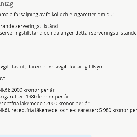
antag
mäla försäljning av folköl och e-cigaretter om du:
arande serveringstillstånd
erveringstillstånd och då anger detta i serveringstillstånde
ift tas ut, däremot en avgift för årlig tillsyn.
av:
olköl: 2000 kronor per år
-cigaretter: 1980 kronor per år
receptfria läkemedel: 2000 kronor per år
olköl, receptfria läkemedel och e-cigaretter: 5 980 kronor per