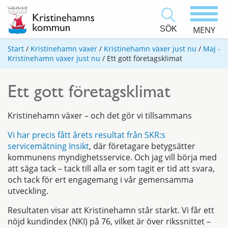
SÖK
MENY
Start
/
Kristinehamn växer
/
Kristinehamn växer just nu
/
Maj -
Kristinehamn växer just nu
/
Ett gott företagsklimat
Ett gott företagsklimat
Kristinehamn växer – och det gör vi tillsammans
Vi har precis fått årets resultat från SKR:s
servicemätning Insikt
, där företagare betygsätter
kommunens myndighetsservice. Och jag vill börja med
att säga tack – tack till alla er som tagit er tid att svara,
och tack för ert engagemang i vår gemensamma
utveckling.
Resultaten visar att Kristinehamn står starkt. Vi får ett
nöjd kundindex (NKI) på 76, vilket är över rikssnittet –