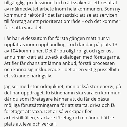
tillgänglig, professionell och rättssäker är ett resultat
av målmedvetet arbete inom hela kommunen. Som ny
kommundirektör är det fantastiskt att se att servicen
till företag är ett prioriterat område – och det kommer
fortsätta vara det.
I år har vi dessutom för första gången mätt hur vi
uppfattas inom upphandling – och landar på plats 13
av 104 kommuner. Det är otroligt roligt och ger oss
ännu mer kraft att utveckla dialogen med företagarna.
Att fler får chans att lämna anbud, förstå processen
och känna sig inkluderade – det är en viktig pusselbit i
ett växande näringsliv.
Jag ser med stor ödmjukhet, men också stor energi, på
det här uppdraget. Kristinehamn ska vara en kommun
där du som företagare känner att du får de bästa
möjliga förutsättningarna för att starta, driva och få
företaget att växa. Det är så vi skapar fler
arbetstillfällen, starkare företag och en ännu bättre
plats att leva och verka i.