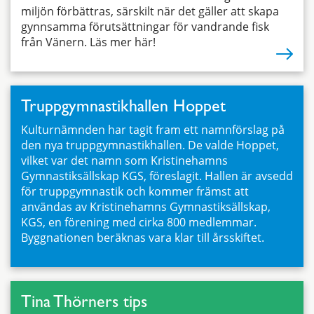
miljön förbättras, särskilt när det gäller att skapa
gynnsamma förutsättningar för vandrande fisk
från Vänern. Läs mer här!
Truppgymnastikhallen Hoppet
Kulturnämnden har tagit fram ett namnförslag på
den nya truppgymnastikhallen. De valde Hoppet,
vilket var det namn som Kristinehamns
Gymnastiksällskap KGS, föreslagit. Hallen är avsedd
för truppgymnastik och kommer främst att
användas av Kristinehamns Gymnastiksällskap,
KGS, en förening med cirka 800 medlemmar.
Byggnationen beräknas vara klar till årsskiftet.
Tina Thörners tips