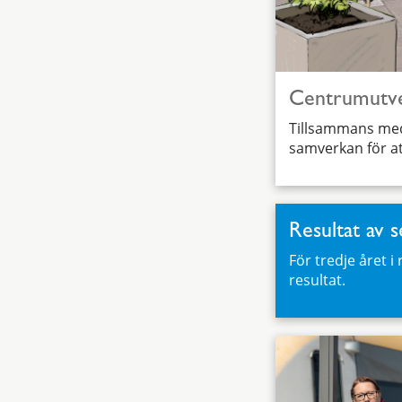
Centrumutve
Tillsammans med
samverkan för a
Resultat av 
För tredje året i
resultat.