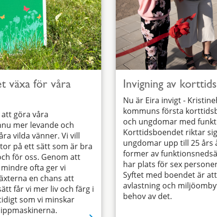
et växa för våra
Invigning av korttid
Nu är Eira invigt - Kristi
kommuns första korttids
 att göra våra
och ungdomar med funkti
nu mer levande och
Korttidsboendet riktar sig
ra vilda vänner. Vi vill
ungdomar upp till 25 års 
tor på ett sätt som är bra
former av funktionsnedsä
och för oss. Genom att
har plats för sex persone
e mindre ofta ger vi
Syftet med boendet är at
äxterna en chans att
avlastning och miljöombyte
tt får vi mer liv och färg i
behov av det.
idigt som vi minskar
lippmaskinerna.