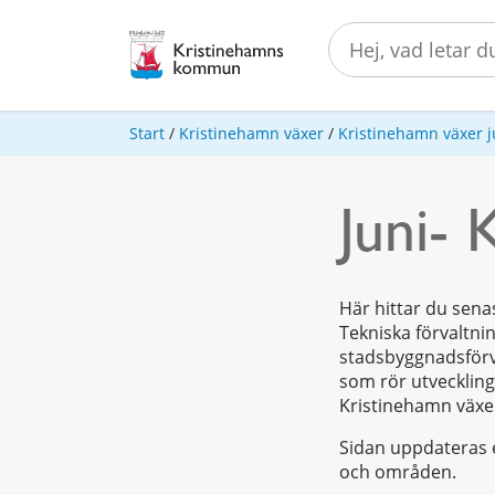
Start
/
Kristinehamn växer
/
Kristinehamn växer j
Juni- 
Här hittar du sen
Tekniska förvaltni
stadsbyggnadsförv
som rör utveckling
Kristinehamn växe
Sidan uppdateras 
och områden.