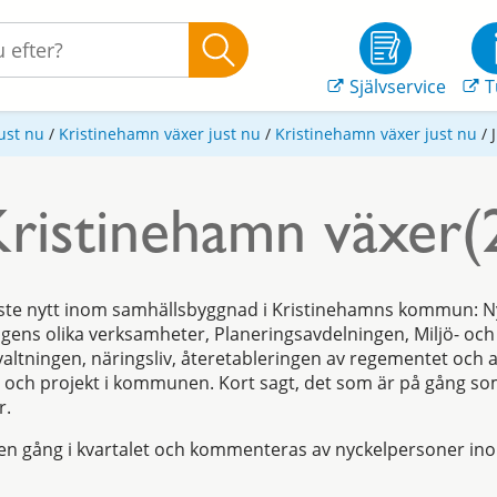
Självservice
T
ust nu
/
Kristinehamn växer just nu
/
Kristinehamn växer just nu
/
Kristinehamn växer(
aste nytt inom samhällsbyggnad i Kristinehamns kommun: N
ngens olika verksamheter, Planeringsavdelningen, Miljö- och
altningen, näringsliv, återetableringen av regementet och
 och projekt i kommunen. Kort sagt, det som är på gång so
r.
en gång i kvartalet och kommenteras av nyckelpersoner ino