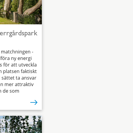
herrgårdspark
ta matchningen -
lföra ny energi
 för att utveckla
 platsen faktiskt
r sättet ta ansvar
en mer attraktiv
ch de som