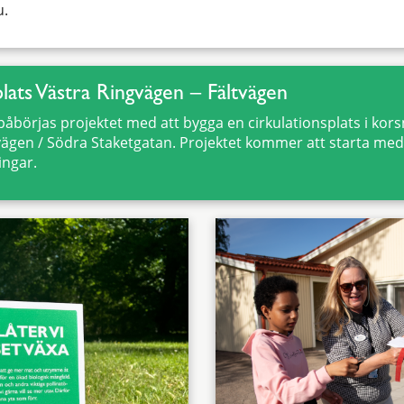
u.
lats Västra Ringvägen – Fältvägen
 påbörjas projektet med att bygga en cirkulationsplats i kor
vägen / Södra Staketgatan. Projektet kommer att starta med
ingar.