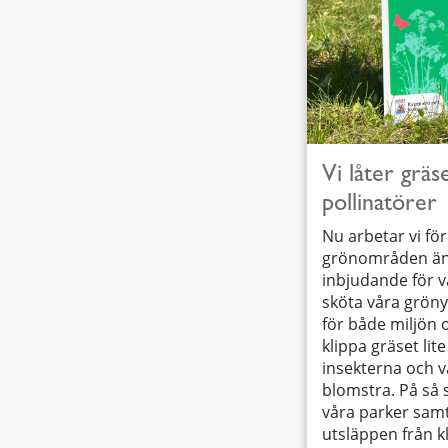
Vi låter gräs
pollinatörer
Nu arbetar vi för
grönområden än
inbjudande för vå
sköta våra gröny
för både miljön 
klippa gräset lit
insekterna och v
blomstra. På så sä
våra parker samt
utsläppen från k