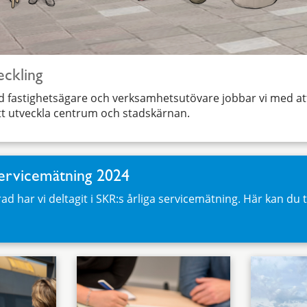
ckling
 fastighetsägare och verksamhetsutövare jobbar vi med att
tt utveckla centrum och stadskärnan.
servicemätning 2024
 rad har vi deltagit i SKR:s årliga servicemätning. Här kan du 