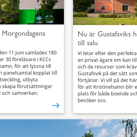
 Morgondagens
Nu är Gustafsviks 
till salu
den 11 juni samlades 180
Vi letar efter den perfek
r 30 föreläsare i KCCs
en privat ägare om kan til
hamn, för att lyssna till
och de resurser som krävs
h panelsamtal kopplat till
Gustafsvik på det sätt som
tveckling, utbyta
förtjänar. Vi vill på det hä
 skapa förutsättningar
för att Kristinehamn blir 
l och samverkan.
plats för både boende o
besöker oss.