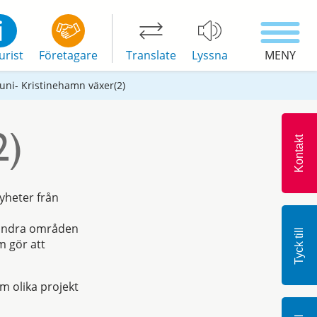
urist
Företagare
Translate
Lyssna
MENY
Juni- Kristinehamn växer(2)
2)
Kontakt
yheter från
 andra områden
Tyck till
m gör att
m olika projekt