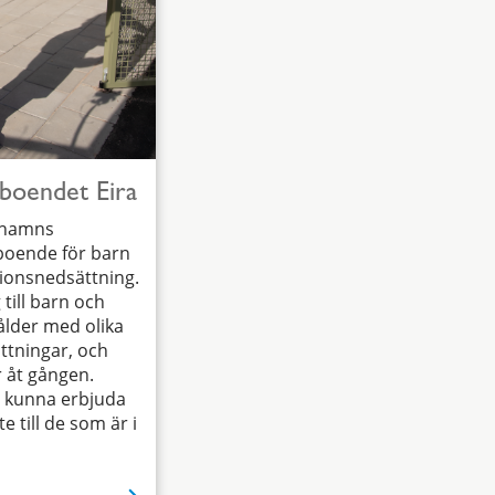
sboendet Eira
nehamns
boende för barn
onsnedsättning.
 till barn och
ålder med olika
ttningar, och
r åt gången.
t kunna erbjuda
 till de som är i