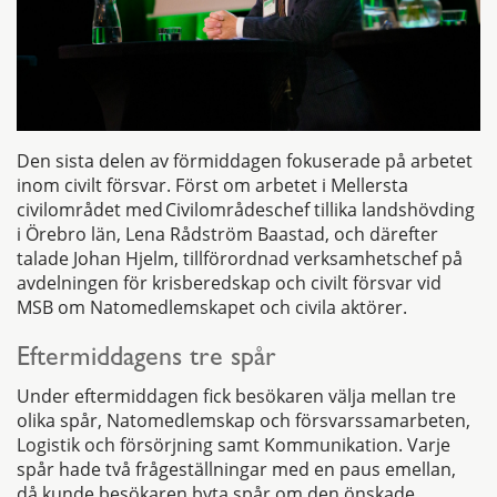
Den sista delen av förmiddagen fokuserade på arbetet
inom civilt försvar. Först om arbetet i Mellersta
civilområdet med Civilområdeschef tillika landshövding
i Örebro län, Lena Rådström Baastad, och därefter
talade Johan Hjelm, tillförordnad verksamhetschef på
avdelningen för krisberedskap och civilt försvar vid
MSB om Natomedlemskapet och civila aktörer.
Eftermiddagens tre spår
Under eftermiddagen fick besökaren välja mellan tre
olika spår, Natomedlemskap och försvarssamarbeten,
Logistik och försörjning samt Kommunikation. Varje
spår hade två frågeställningar med en paus emellan,
då kunde besökaren byta spår om den önskade.