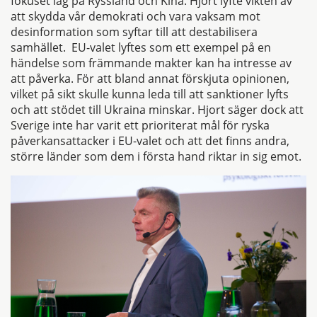
fokuset låg på Ryssland och Kina. Hjort lyfte vikten av
att skydda vår demokrati och vara vaksam mot
desinformation som syftar till att destabilisera
samhället. EU-valet lyftes som ett exempel på en
händelse som främmande makter kan ha intresse av
att påverka. För att bland annat förskjuta opinionen,
vilket på sikt skulle kunna leda till att sanktioner lyfts
och att stödet till Ukraina minskar. Hjort säger dock att
Sverige inte har varit ett prioriterat mål för ryska
påverkansattacker i EU-valet och att det finns andra,
större länder som dem i första hand riktar in sig emot.