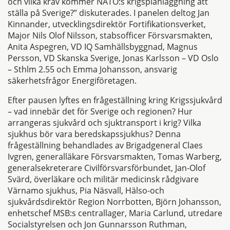
och vilka krav kommer NATO:s krigsplanläggning att
ställa på Sverige?” diskuterades. I panelen deltog Jan
Kinnander, utvecklingsdirektör Fortifikationsverket,
Major Nils Olof Nilsson, stabsofficer Försvarsmakten,
Anita Aspegren, VD IQ Samhällsbyggnad, Magnus
Persson, VD Skanska Sverige, Jonas Karlsson – VD Oslo
– Sthlm 2.55 och Emma Johansson, ansvarig
säkerhetsfrågor Energiföretagen.
Efter pausen lyftes en frågeställning kring Krigssjukvård
– vad innebär det för Sverige och regionen? Hur
arrangeras sjukvård och sjuktransport i krig? Vilka
sjukhus bör vara beredskapssjukhus? Denna
frågeställning behandlades av Brigadgeneral Claes
Ivgren, generalläkare Försvarsmakten, Tomas Warberg,
generalsekreterare Civilförsvarsförbundet, Jan-Olof
Svärd, överläkare och militär medicinsk rådgivare
Värnamo sjukhus, Pia Näsvall, Hälso-och
sjukvårdsdirektör Region Norrbotten, Björn Johansson,
enhetschef MSB:s centrallager, Maria Carlund, utredare
Socialstyrelsen och Jon Gunnarsson Ruthman,