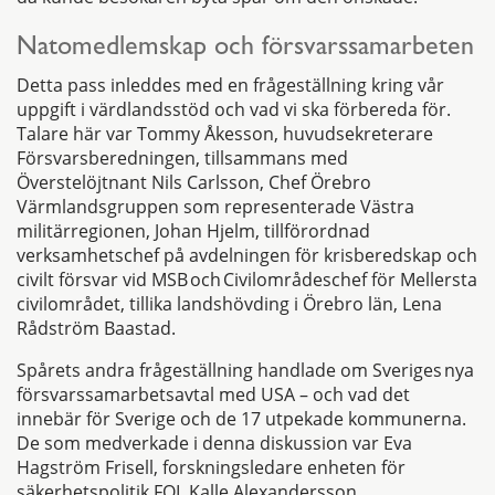
Natomedlemskap och försvarssamarbeten
Detta pass inleddes med en frågeställning kring vår
uppgift i värdlandsstöd och vad vi ska förbereda för.
Talare här var Tommy Åkesson, huvudsekreterare
Försvarsberedningen, tillsammans med
Överstelöjtnant Nils Carlsson, Chef Örebro
Värmlandsgruppen som representerade Västra
militärregionen, Johan Hjelm, tillförordnad
verksamhetschef på avdelningen för krisberedskap och
civilt försvar vid MSB och Civilområdeschef för Mellersta
civilområdet, tillika landshövding i Örebro län, Lena
Rådström Baastad.
Spårets andra frågeställning handlade om Sveriges nya
försvarssamarbetsavtal med USA – och vad det
innebär för Sverige och de 17 utpekade kommunerna.
De som medverkade i denna diskussion var Eva
Hagström Frisell, forskningsledare enheten för
säkerhetspolitik FOI, Kalle Alexandersson,