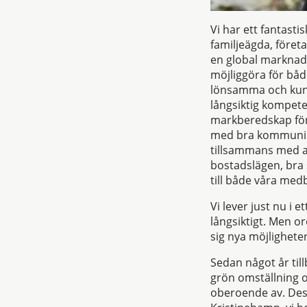
Vi har ett fantast
familjeägda, föret
en global marknad. 
möjliggöra för båd
lönsamma och kun
långsiktig kompete
markberedskap för
med bra kommunikat
tillsammans med a
bostadslägen, bra
till både våra med
Vi lever just nu i
långsiktigt. Men o
sig nya möjlighete
Sedan något år till
grön omställning o
oberoende av. Dess