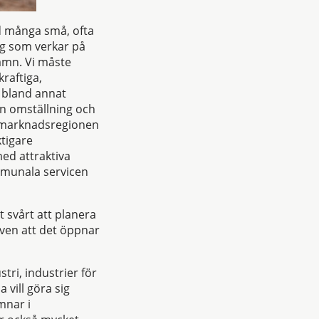
ed många små, ofta
ag som verkar på
hamn. Vi måste
raftiga,
 bland annat
ön omställning och
tsmarknadsregionen
ktigare
ed attraktiva
mmunala servicen
t svårt att planera
även att det öppnar
tri, industrier för
vill göra sig
mnar i