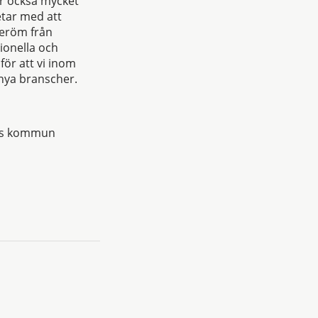
er också mycket
etar med att
beröm från
ionella och
för att vi inom
e nya branscher.
mns kommun