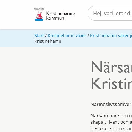
Start
/
Kristinehamn växer
/
Kristinehamn växer j
Kristinehamn
Närsam
Krist
Näringslivssamver
Närsam har som upp
skapa tillväxt och
besökare som stan