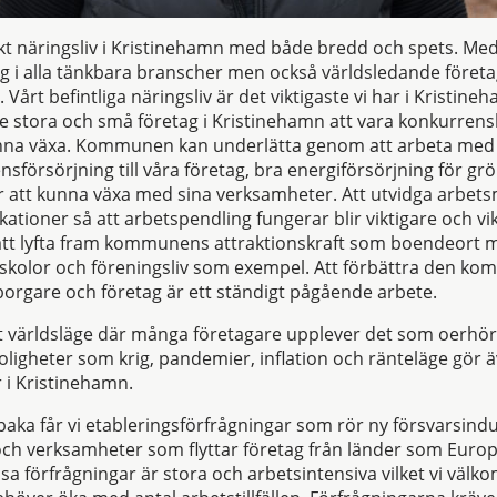
iskt näringsliv i Kristinehamn med både bredd och spets. M
ag i alla tänkbara branscher men också världsledande föret
Vårt befintliga näringsliv är det viktigaste vi har i Kristine
e stora och små företag i Kristinehamn att vara konkurrensk
na växa. Kommunen kan underlätta genom att arbeta med
nsförsörjning till våra företag, bra energiförsörjning för gr
 att kunna växa med sina verksamheter. Att utvidga arbe
ioner så att arbetspendling fungerar blir viktigare och vi
tt lyfta fram kommunens attraktionskraft som boendeort m
 skolor och föreningsliv som exempel. Att förbättra den ko
borgare och företag är ett ständigt pågående arbete.
 ett världsläge där många företagare upplever det som oerhör
roligheter som krig, pandemier, inflation och ränteläge gör 
r i Kristinehamn.
baka får vi etableringsförfrågningar som rör ny försvarsindus
ch verksamheter som flyttar företag från länder som Europa 
a förfrågningar är stora och arbetsintensiva vilket vi välko