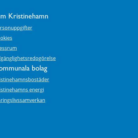
m Kristinehamn
rsonuppgifter
okies
essrum
llgänglighetsredogörelse
ommunala bolag
istinehamnsbostäder
istinehamns energi
ringslivssamverkan