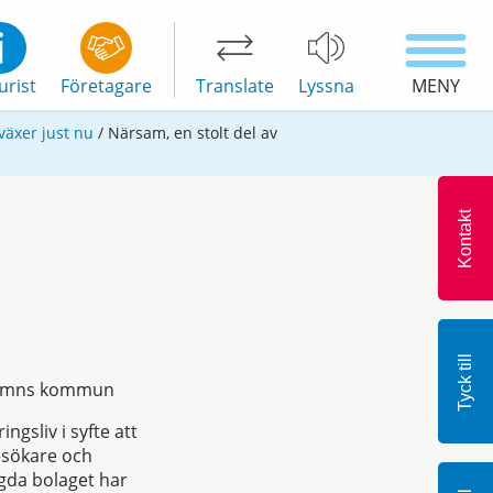
urist
Företagare
Translate
Lyssna
MENY
växer just nu
/
Närsam, en stolt del av
Kontakt
Tyck till
nehamns kommun
gsliv i syfte att
besökare och
gda bolaget har