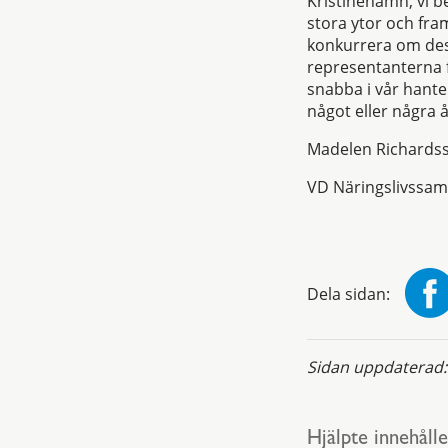
Kristinehamn, vi b
stora ytor och fra
konkurrera om dess
representanterna f
snabba i vår hanter
något eller några å
Madelen Richards
VD Näringslivssam
Dela sidan:
Sidan uppdaterad
Hjälpte innehålle