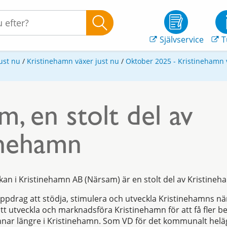
Självservice
T
ust nu
/
Kristinehamn växer just nu
/
Oktober 2025 - Kristinehamn 
, en stolt del av
inehamn
kan i Kristinehamn AB (Närsam) är en stolt del av Kristi
drag att stödja, stimulera och utveckla Kristinehamns närin
 att utveckla och marknadsföra Kristinehamn för att få fler 
nar längre i Kristinehamn. Som VD för det kommunalt helä