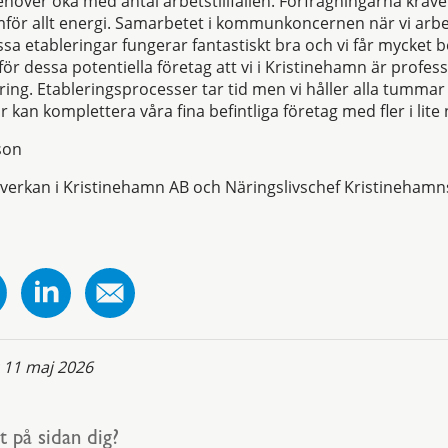
ehöver öka med antal arbetstillfällen. Förfrågningarna kräv
mför allt energi. Samarbetet i kommunkoncernen när vi arb
a etableringar fungerar fantastiskt bra och vi får mycket 
ör dessa potentiella företag att vi i Kristinehamn är profess
ing. Etableringsprocesser tar tid men vi håller alla tummar 
r kan komplettera våra fina befintliga företag med fler i lit
son
verkan i Kristinehamn AB och Näringslivschef Kristineha
:
11 maj 2026
t på sidan dig?